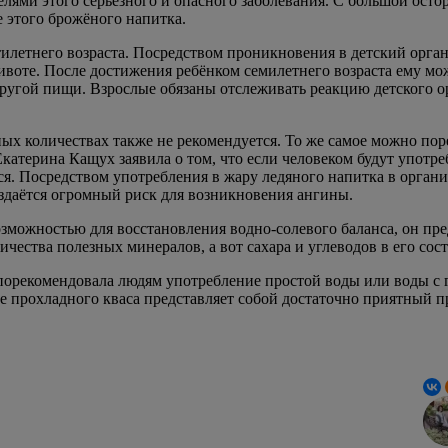
елями этого серьёзного и опасного заболевания. С большой ост
 этого брожёного напитка.
илетнего возраста. Посредством проникновения в детский орган
животе. После достижения ребёнком семилетнего возраста ему мо
гой пищи. Взрослые обязаны отслеживать реакцию детского орг
ых количествах также не рекомендуется. То же самое можно по
катерина Кащух заявила о том, что если человеком будут употре
тся. Посредством употребления в жару ледяного напитка в орган
создаётся огромный риск для возникновения ангины.
возможностью для восстановления водно-солевого баланса, он п
ества полезных минералов, а вот сахара и углеводов в его сост
порекомендовала людям употребление простой воды или воды с 
 прохладного кваса представляет собой достаточно приятный пр