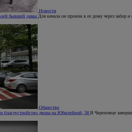
Новости
своей бывшей дамы
Для начала он проник к ее дому через забор 
Общество
и благоустройство двора на Юбилейной, 58
В Череповце заверш