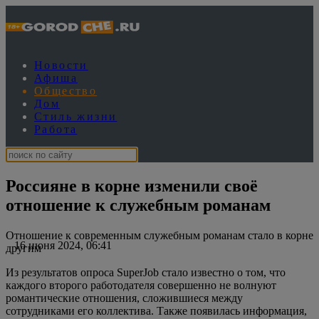
Новости
Афиша
Общество
Дом
Стиль жизни
Работа
Россияне в корне изменили своё
отношение к служебным романам
Отношение к современным служебным романам стало в корне
16 июня 2024, 06:41
другим
Из результатов опроса SuperJob стало известно о том, что
каждого второго работодателя совершенно не волнуют
романтические отношения, сложившиеся между
сотрудниками его коллектива. Также появилась информация,