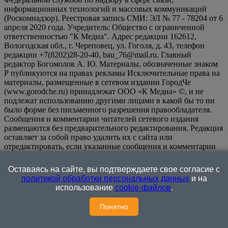
информационных технологий и массовых коммуникаций
(Роскомнадзор). Реестровая запись СМИ: ЭЛ № 77 - 78204 от 6
апреля 2020 года. Учредитель: Общество с ограниченной
ответственностью "К Медиа". Адрес редакции 162612,
Вологодская обл., г. Череповец, ул. Гоголя, д. 43, телефон
редакции +7(8202)28-20-40, bau_76@mail.ru. Главный
редактор Богомолов А. Ю. Материалы, обозначенные знаком
Р публикуются на правах рекламы Исключительные права на
материалы, размещенные в сетевом издании ГородЧе
(www.gorodche.ru) принадлежат ООО «К Медиа» ©, и не
подлежат использованию другими лицами в какой бы то ни
было форме без письменного разрешения правообладателя.
Сообщения и комментарии читателей сетевого издания
размещаются без предварительного редактирования. Редакция
оставляет за собой право удалить их с сайта или
отредактировать, если указанные сообщения и комментарии
являются злоупотреблением свободой массовой информации
или нарушением иных требований закона.
На
Оставаясь на сайте, вы подтверждаете свое согласие с
информационном ресурсе применяются рекомендательные
политикой обработки персональных данных
и на
технологии (информационные технологии предоставления
использование
cookie-файлов
.
информации на основе сбора, систематизации и анализа
сведений, относящихся к предпочтениям пользователей сети
Понятно
"Интернет", находящихся на территории Российской
Федерации)