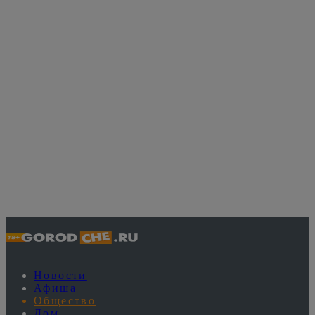
Новости
Афиша
Общество
Дом
Стиль жизни
Работа
Гималайские ледники остывают,
аргентинские реки сейчас во льду: в
мире началось глобальное похолодание
7 июля 2024, 18:07