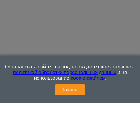
редактор Богомолов А. Ю. Материалы, обозначенные знаком
Р публикуются на правах рекламы Исключительные права на
материалы, размещенные в сетевом издании ГородЧе
(www.gorodche.ru) принадлежат ООО «К Медиа» ©, и не
подлежат использованию другими лицами в какой бы то ни
было форме без письменного разрешения правообладателя.
Сообщения и комментарии читателей сетевого издания
размещаются без предварительного редактирования. Редакция
оставляет за собой право удалить их с сайта или
отредактировать, если указанные сообщения и комментарии
являются злоупотреблением свободой массовой информации
или нарушением иных требований закона.
На
Оставаясь на сайте, вы подтверждаете свое согласие с
информационном ресурсе применяются рекомендательные
политикой обработки персональных данных
и на
технологии (информационные технологии предоставления
использование
cookie-файлов
.
информации на основе сбора, систематизации и анализа
сведений, относящихся к предпочтениям пользователей сети
Понятно
"Интернет", находящихся на территории Российской
Федерации)