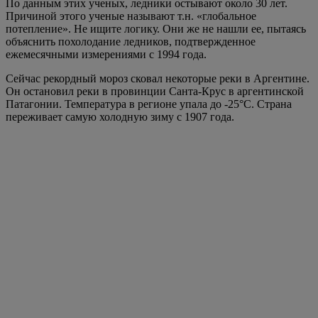
За несколько последних десятилетий глобальная
температура поднялась чуть больше, чем на
полградуса. У нас по-прежнему нет способа
определить, какая часть такого потепления имеет
природную основу, а какая вызвана
антропогенной деятельностью. Говорить о том,
что все происходящее — результат деятельность
людей, по меньшей мере некорректно.
Таким образом, зеленые экстремисты, нападающие на
произведения искусства и добивающиеся репрессий против
работников с/х - всего лишь орудия в делах глав государств.
Именно они подписывают Киотский протокол, облагают
особыми налогами с/х производителей, заменяют мясо на
тараканов в пище людей. Все это ради «блага планеты»,
конечно же. Далее слова ученого Котлякова:
На самом деле проблема очень сложна и не так
однозначна, как выглядит в лозунгах алармистов.
Нельзя запретить и даже ограничить
экономическую деятельность человека. И водяной
пар — это тоже парниковый газ, мало связанный с
промышленными выделениями. Разговоры о том,
что в конце этого века температура обязательно