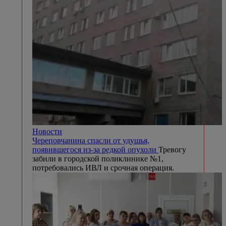
Новости
Вологжане стали в полтора раза чаще
пользоваться нейросетями для создания
музыки
С начала 2026 года трафик на такие
сервисы вырос почти на 50%, а время,
которое пользователи проводят в них,
увеличилось на 57%. Такие данные получили
аналитики Yota на основе обезличенных
данных абонентов.