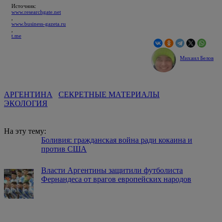
цивилизаций.
Новости
В Вологде открыли первый в России музей
китайской культуры
Учреждение
федерального уровня расположилось в
областной картинной галерее.