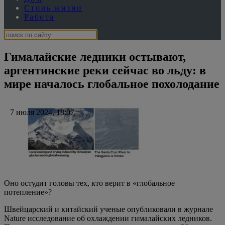
Оно остудит головы тех, кто верит в «глобальное
потепление»?
Швейцарский и китайский ученые опубликовали в журнале
Nature исследование об охлаждении гималайских ледников.
По данным этих ученых, ледники остывают около 30 лет.
Причиной этого ученые называют т.н. «глобальное
потепление». Не ищите логику. Они же не нашли ее, пытаясь
объяснить похолодание ледников, подтвержденное
ежемесячными измерениями с 1994 года.
Сейчас рекордный мороз сковал некоторые реки в Аргентине.
Он остановил реки в провинции Санта-Крус в аргентинской
Патагонии. Температура в регионе упала до -25°C. Страна
переживает самую холодную зиму с 1907 года.
В мире одновременно идут процессы, ведущие к понижению
температуры, и к ее повышению. В 2019 году климатолог и
академик РАН Котляков говорил, что глобальное похолодание
может случиться через 10–15 лет (от 2019 года). Еще он
говорил: