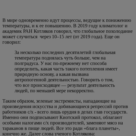
поднимется на несколько градусов, не имеют под
собой научного обоснования.
Более того сейчас планета начинает остывать:
Признаки похолодания есть. Детальные расчеты,
учитывающие многие факторы, включая
астрономические, свидетельствуют о том, что
глобальная температура на Земле на самом деле
понижается, однако понижение это незримо: после
нуля в пятом знаке градуса. Но данная глобальная
величина не с плюсом, а с минусом.
Любой активист, журналист или чиновник, утверждающий,
что идет глобальное потепление и нужно реагировать
перестройкой мира и репрессиями к несогласным, или лжет
или некомпетентен. Киотский протокол о сокращении
выбросов в атмосферу РАН признала антинаучным, но
руководство РФ подписало его в 2004 году. Доказано, что в
обоснованиях Киотского протокола заложены фальсификации
о климате примерно за 20 лет. Позже было подписано и
Парижское соглашение о климате.