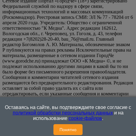
Сетевое издание Портал «ГородЧе» (18+) зарегистрировано
Федеральной службой по надзору в сфере связи,
информационных технологий и массовых коммуникаций
(Роскомнадзор). Реестровая запись СМИ: ЭЛ № 77 - 78204 от 6
апреля 2020 года. Учредитель: Общество с ограниченной
ответственностью "К Медиа". Адрес редакции 162612,
Вологодская обл., г. Череповец, ул. Гоголя, д. 43, телефон
редакции +7(8202)28-20-40, bau_76@mail.ru. Главный
редактор Богомолов А. Ю. Материалы, обозначенные знаком
Р публикуются на правах рекламы Исключительные права на
материалы, размещенные в сетевом издании ГородЧе
(www.gorodche.ru) принадлежат ООО «К Медиа» ©, и не
подлежат использованию другими лицами в какой бы то ни
было форме без письменного разрешения правообладателя.
Сообщения и комментарии читателей сетевого издания
размещаются без предварительного редактирования. Редакция
оставляет за собой право удалить их с сайта или
отредактировать, если указанные сообщения и комментарии
являются злоупотреблением свободой массовой информации
или нарушением иных требований закона.
На
Оставаясь на сайте, вы подтверждаете свое согласие с
информационном ресурсе применяются рекомендательные
политикой обработки персональных данных
и на
технологии (информационные технологии предоставления
использование
cookie-файлов
.
информации на основе сбора, систематизации и анализа
сведений, относящихся к предпочтениям пользователей сети
Понятно
"Интернет", находящихся на территории Российской