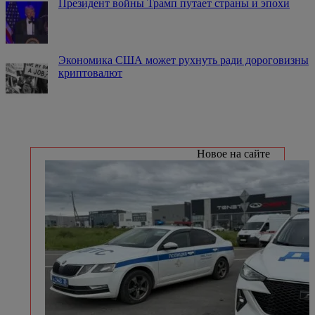
Президент войны Трамп путает страны и эпохи
Экономика США может рухнуть ради дороговизны
криптовалют
Новое на сайте