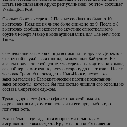
штата Пенсильвания Крукс республиканец, об этом сообщает
Washington Post.
Сколько было выстрелов? Первые сообщения были о 10
выстрелах. Позднее их число было снижено до 9. После о 8
выстрелах сообщил эксперт по акустике огнестрельного
оружия Роберт Махер в ходе аудиоанализа для The New York
Times.
Сомневающиеся американцы вспомнили и другое. Директор
Секретной службы - женщина, назначенная Байденом. Ее
агенты получали сообщение, что стрелок находится на крыше,
ее снайперы смотрели в другую сторону до выстрелов. После
того как Трамп был осужден в Нью-Йорке, несколько
законодателей из Демократической партии представили
законопроекты, которые бы полностью лишили его охраны из
состава Секретной службы.
Трамп здоров, его фотографии с поднятой рукой и
окровавленным ухом уже повысили его предвыборную
популярность.
Уже сейчас люди задаются вопросами и часть даже
американцев сожалеет, что Крукс не попал. Отношение