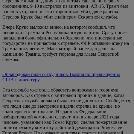
Стрелок с крыши здания в 120 метрах сделал, по первым
сообщениям, 9-10 выстрелов из винтовки AR-15. Трамп был
ранен в ухо, один из его сторонников убит, двое ранены.
Стрелок Крукс был убит снайпером Секретной службы.
Вчера Крукс выложил видео, на котором сообщил, что
ненавидит Трампа и Республиканскую партию. Сразу после
нападения было официально объявлено, что иностранные
государства не причастны к стрельбе. ФБР объявило атаку на
Трампа покушением. Маск который ранее дал денег на
кампанию Трампа, требует тюрьмы для главы Секретной
службы.
Обнародован план сотрудников Трампа по превращению
США в диктатуру
Эта стрельба уже стала обрастать вопросами и теориями
заговоров. Как стрелок с винтовкой проник в здание, когда
Секретная служба должна была это не допустить. Сообщается,
что люди еще до выстрелов видели стрелка на крыше, но
снайперы его не трогали. Из данных Федеральной
избирательной комиссии следует, что в январе 2021 года
человек, указанный как Томас Крукс, сделал пожертвование
политическому комитету действий демократов Progressive
Turnout Project. Но согласно записям о статусе избирателей