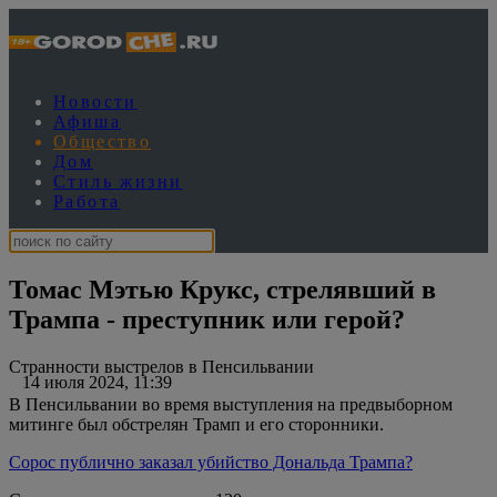
Новости
Афиша
Общество
Дом
Стиль жизни
Работа
Томас Мэтью Крукс, стрелявший в
Трампа - преступник или герой?
Странности выстрелов в Пенсильвании
14 июля 2024, 11:39
В Пенсильвании во время выступления на предвыборном
митинге был обстрелян Трамп и его сторонники.
Сорос публично заказал убийство Дональда Трампа?