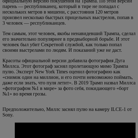
официальную версию покушения на Трампа. По этой версии
парень — республиканец, который в тире не попадал с
нескольких метров в мишени, с расстояния 120 метров
произвел несколько быстрых прицельных выстрелов, попав в
3 человек — республиканцев.
Тем самым, этот человек, якобы ненавидевший Трампа, сделал
его значительно популярнее в предвыборной борьбе. И этот
человек был убит Секретной службой, как только попал
своими выстрелами по людям. И показаний уже не даст.
Красоты официальной версии добавила фотография Дуга
Миллса. Этот фотограф заснял пролетающую мимо Трампа
пулю. Эксперт New York Times оценил фотографию как
«снимок один на миллион, и его почти невозможно поймать,
даже если знать, что пуля летит». В 2019 Трамп назвал Миллса
«фотографом №1 в мире» за фото себя, покидающего «борт
№1» во время грозы.
Предположительно, Миллс заснял пулю на камеру ILCE-1 от
Sony.