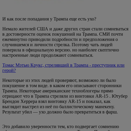
И как после попадания у Трампа еще есть ухо?
Немало жителей США и даже других стран стали сомневаться
в достоверности оценок покушений на Трампа. СМИ почти
ежеминутно приводили подробности и предположения о
случившемся и личности стрелка. Поэтому чать людей
поверила в официальную версию. но наиболее скептично
настроенные люди продолжают сомневаться.
Томас Мэтью Крукс, стрелявший в Трампа - преступник или
герой?
Некоторые из этих людей проверяют, возможно ли было
покушение в том виде. в каком его описывают сторонники
Трампа. Некоторые американские техноблогеры прямо
отрицают что в Трампа стреляли из винтовки AR-15 . Ютубер
Брендон Херрера взял винтовку AR-15 и показал, как
выглядит выстрел из неё по баллистическому манекену.
Результат убил — ухо должно было превратиться в фарш.
Это добавило уверенности тем, кто подвергает сомнению