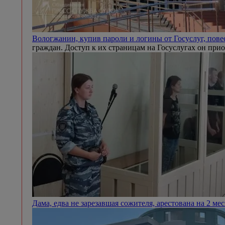
Вологжанин, купив пароли и логины от Госуслуг, пов
граждан. Доступ к их страницам на Госуслугах он прио
Дама, едва не зарезавшая сожителя, арестована на 2 ме