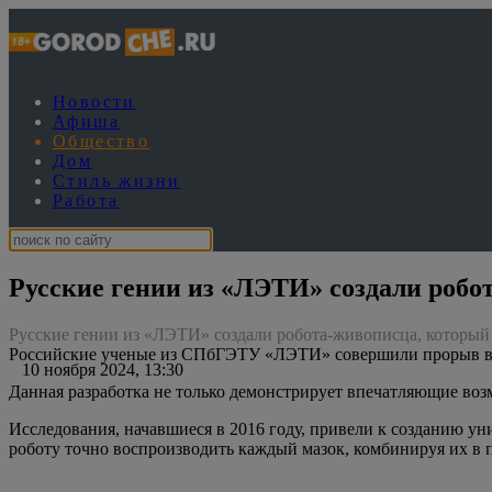
Новости
Афиша
Общество
Дом
Стиль жизни
Работа
Русские гении из «ЛЭТИ» создали робо
Русские гении из «ЛЭТИ» создали робота-живописца, который
Российские ученые из СПбГЭТУ «ЛЭТИ» совершили прорыв в об
10 ноября 2024, 13:30
Данная разработка не только демонстрирует впечатляющие воз
Исследования, начавшиеся в 2016 году, привели к созданию у
роботу точно воспроизводить каждый мазок, комбинируя их в 