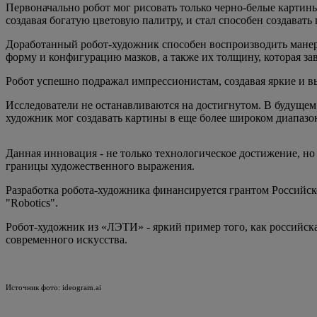
Первоначально робот мог рисовать только черно-белые картины
создавая богатую цветовую палитру, и стал способен создават
Доработанный робот-художник способен воспроизводить манеру
форму и конфигурацию мазков, а также их толщину, которая зав
Робот успешно подражал импрессионистам, создавая яркие и в
Исследователи не останавливаются на достигнутом. В будущем
художник мог создавать картины в еще более широком диапазон
Данная инновация - не только технологическое достижение, но 
границы художественного выражения.
Разработка робота-художника финансируется грантом Российск
"Robotics".
Робот-художник из «ЛЭТИ» - яркий пример того, как российска
современного искусства.
Источник фото: ideogram.ai