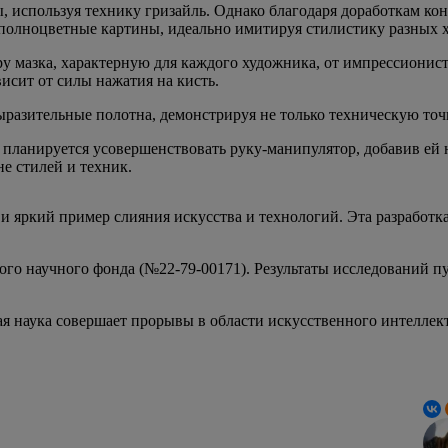
, используя технику гризайль. Однако благодаря доработкам ко
ь полноцветные картины, идеально имитируя стилистику разных 
 мазка, характерную для каждого художника, от импрессионист
исит от силы нажатия на кисть.
ыразительные полотна, демонстрируя не только техническую точ
 планируется усовершенствовать руку-манипулятор, добавив ей 
е стилей и техник.
и яркий пример слияния искусства и технологий. Эта разработка
ого научного фонда (№22-79-00171). Результаты исследований 
я наука совершает прорывы в области искусственного интеллект