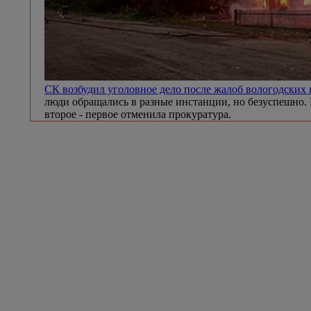
СК возбудил уголовное дело после жалоб вологодских
люди обращались в разные инстанции, но безуспешно. 
второе - первое отменила прокуратура.