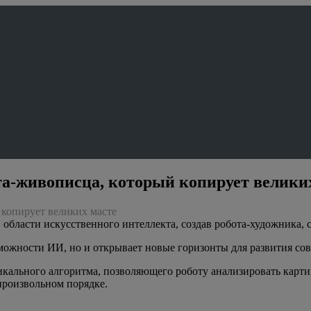
та-живописца, который копирует велики
 копирует великих масте
ласти искусственного интеллекта, создав робота-художника, 
можности ИИ, но и открывает новые горизонты для развития сов
никального алгоритма, позволяющего роботу анализировать карт
произвольном порядке.