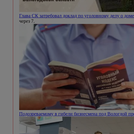
Глава СК затребовал доклад по уголовному делу о доме
через 7.
Подозреваемому в гибели бизнесмена под Вологдой п