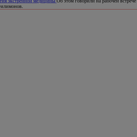
ития экстренной медицины
Об этом говорили на рабочей встреч
Филимонов.