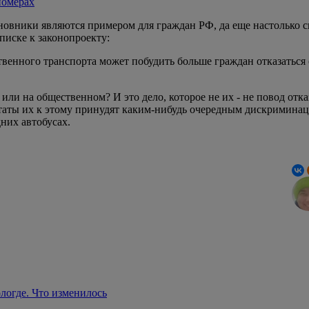
номерах
новники являются примером для граждан РФ, да еще настолько 
писке к законопроекту:
енного транспорта может побудить больше граждан отказаться 
 или на общественном? И это дело, которое не их - не повод от
таты их к этому принудят каким-нибудь очередным дискриминац
них автобусах.
логде. Что изменилось