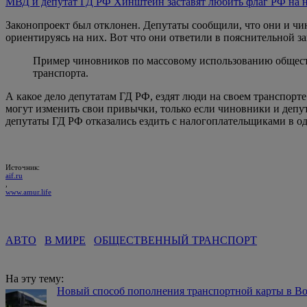
МВД и депутат ГД РФ Хинштейн заставят любить флаг РФ на 
Законопроект был отклонен. Депутаты сообщили, что они и чи
ориентируясь на них. Вот что они ответили в пояснительной за
Пример чиновников по массовому использованию обществ
транспорта.
А какое дело депутатам ГД РФ, ездят люди на своем транспорте
могут изменить свои привычки, только если чиновники и депу
депутаты ГД РФ отказались ездить с налогоплательщиками в од
Источник:
aif.ru
,
www.amur.life
АВТО
В МИРЕ
ОБЩЕСТВЕННЫЙ ТРАНСПОРТ
На эту тему:
Новый способ пополнения транспортной карты в Во