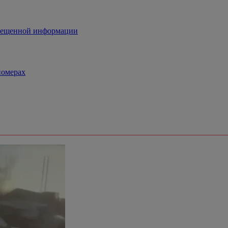
прещенной информации
номерах