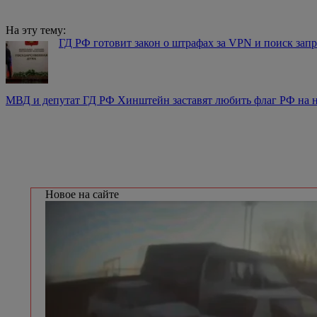
На эту тему:
ГД РФ готовит закон о штрафах за VPN и поиск за
МВД и депутат ГД РФ Хинштейн заставят любить флаг РФ на 
Новое на сайте