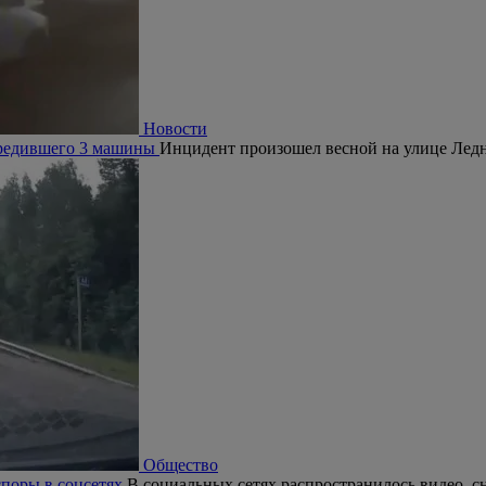
Новости
овредившего 3 машины
Инцидент произошел весной на улице Ледн
Общество
поры в соцсетях
В социальных сетях распространилось видео, с