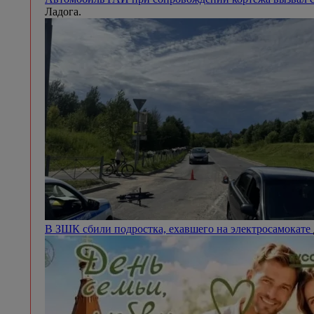
Ладога.
В ЗШК сбили подростка, ехавшего на электросамокате