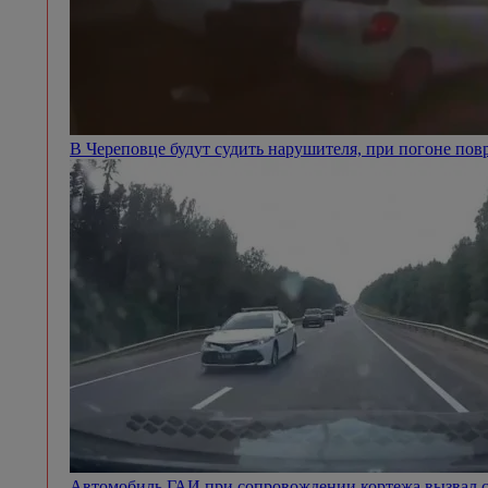
В Череповце будут судить нарушителя, при погоне п
Автомобиль ГАИ при сопровождении кортежа вызвал с