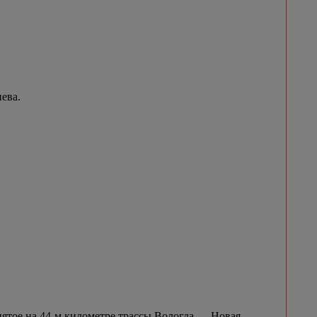
ева.
нятое на 44-м километре трассы Вологда — Новая