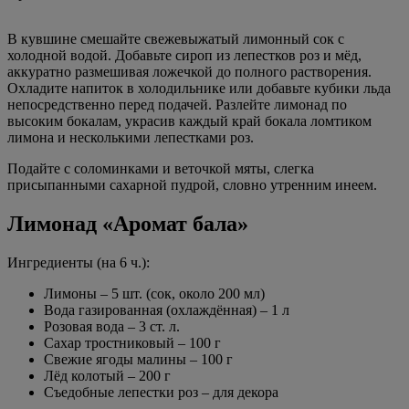
В кувшине смешайте свежевыжатый лимонный сок с
холодной водой. Добавьте сироп из лепестков роз и мёд,
аккуратно размешивая ложечкой до полного растворения.
Охладите напиток в холодильнике или добавьте кубики льда
непосредственно перед подачей. Разлейте лимонад по
высоким бокалам, украсив каждый край бокала ломтиком
лимона и несколькими лепестками роз.
Подайте с соломинками и веточкой мяты, слегка
присыпанными сахарной пудрой, словно утренним инеем.
Лимонад «Аромат бала»
Ингредиенты (на 6 ч.):
Лимоны – 5 шт. (сок, около 200 мл)
Вода газированная (охлаждённая) – 1 л
Розовая вода – 3 ст. л.
Сахар тростниковый – 100 г
Свежие ягоды малины – 100 г
Лёд колотый – 200 г
Съедобные лепестки роз – для декора