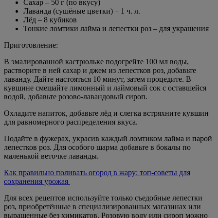
Сахар – 50 г (по вкусу)
Лаванда (сушёные цветки) – 1 ч. л.
Лёд – 8 кубиков
Тонкие ломтики лайма и лепестки роз – для украшения
Приготовление:
В эмалированной кастрюльке подогрейте 100 мл воды,
растворите в ней сахар и джем из лепестков роз, добавьте
лаванду. Дайте настояться 10 минут, затем процедите. В
кувшине смешайте лимонный и лаймовый сок с оставшейся
водой, добавьте розово-лавандовый сироп.
Охладите напиток, добавьте лёд и слегка встряхните кувшин
для равномерного распределения вкуса.
Подайте в фужерах, украсив каждый ломтиком лайма и парой
лепестков роз. Для особого шарма добавьте в бокалы по
маленькой веточке лаванды.
Как правильно поливать огород в жару: топ-советы для
сохранения урожая
Для всех рецептов используйте только съедобные лепестки
роз, приобретённые в специализированных магазинах или
выращенные без химикатов. Розовую воду или сироп можно