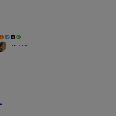
.
Юлия Галунова
а