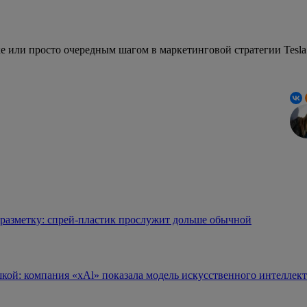
ке или просто очередным шагом в маркетинговой стратегии Tesla
 разметку: спрей-пластик прослужит дольше обычной
ой: компания «xAl» показала модель искусственного интеллект