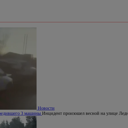
Новости
овредившего 3 машины
Инцидент произошел весной на улице Ледн