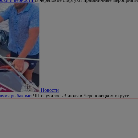
юбви и верности
В Череповце стартуют праздничные мероприят
Новости
двумя рыбаками
ЧП случилось 3 июля в Череповецком округе.