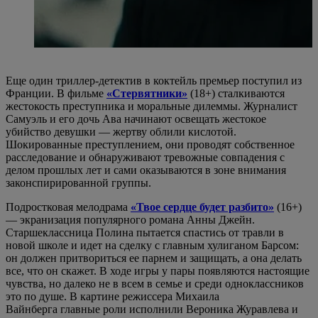
Еще один триллер-детектив в коктейль премьер поступил из
Франции. В фильме
«Стервятники»
(18+) сталкиваются
жестокость преступника и моральные дилеммы. Журналист
Самуэль и его дочь Ава начинают освещать жестокое
убийство девушки — жертву облили кислотой.
Шокированные преступлением, они проводят собственное
расследование и обнаруживают тревожные совпадения с
делом прошлых лет и сами оказываются в зоне внимания
законспирированной группы.
Подростковая мелодрама
«Твое сердце будет разбито»
(16+)
— экранизация популярного романа Анны Джейн.
Старшеклассница Полина пытается спастись от травли в
новой школе и идет на сделку с главным хулиганом Барсом:
он должен притвориться ее парнем и защищать, а она делать
все, что он скажет. В ходе игры у пары появляются настоящие
чувства, но далеко не в всем в семье и среди одноклассников
это по душе. В картине режиссера Михаила
Вайнберга главные роли исполнили Вероника Журавлева и