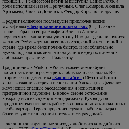
похищен… Режиссером картины выступил Денис Гуляр, а
роли исполнили Павел Прилучный, Олег Комаров, Людмила
Артемьева, Любава Долински, Феодор Кирсанов и другие.
Продлит волшебное послевкусие приключенческий
мультфильм
«Зачарованное королевство»
(6+). Главные
герои — брат и сестра Эльфи и Элиз из Англии —
переносятся в удивительную страну Иногда, где исполняются
желания. Ребят ждет множество похождений и испытаний в
стране, где время бежит очень быстро, и им обязательно
нужно подгадать момент, чтобы успеть вернуться домой к
любимому празднику — Рождеству.
Традиционно в Wink от «Ростелекома» можно будет
посмотреть или пересмотреть любимые телесериалы. Во
втором сезоне детектива
«Закон тайги»
(16+) от «Пятого
канала» главного героя в исполнении Александра Дьяченко
ждут новые опасные расследования и испытания в
приграничной глубинке. В новом сезоне Устюжанин
возвращается на службу в контрразведку. Руководство
предлагает ему оставить работу «в поле» и занять должность в
штаб-квартире. Герою предстоит сделать выбор: карьера и
благополучие или родной поселок и старая дружба.
Поклонников ждут новые эпизоды любимого комедийного
сериала ТНТ
«СашаТаня»
(16+) В десятом сезоне герои