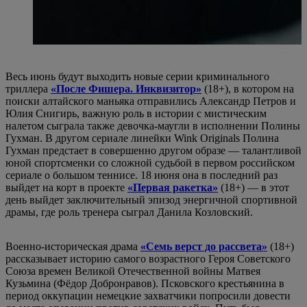
Весь июнь будут выходить новые серии криминального
триллера
«После Фишера. Инквизитор»
(18+), в котором на
поиски алтайского маньяка отправились Александр Петров и
Юлия Снигирь, важную роль в истории с мистическим
налетом сыграла также девочка-маугли в исполнении Полины
Гухман. В другом сериале линейки Wink Originals Полина
Гухман предстает в совершенно другом образе — талантливой
юной спортсменки со сложной судьбой в первом российском
сериале о большом теннисе. 18 июня она в последний раз
выйдет на корт в проекте
«Первая ракетка»
(18+) — в этот
день выйдет заключительный эпизод энергичной спортивной
драмы, где роль тренера сыграл Данила Козловский.
Военно-историческая драма
«Семь верст до рассвета»
(18+)
рассказывает историю самого возрастного Героя Советского
Союза времен Великой Отечественной войны Матвея
Кузьмина (Фёдор Добронравов). Псковского крестьянина в
период оккупации немецкие захватчики попросили довести