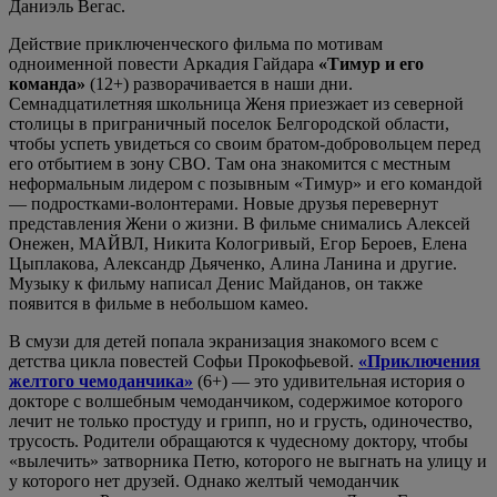
Даниэль Вегас.
Действие приключенческого фильма по мотивам
одноименной повести Аркадия Гайдара
«Тимур и его
команда»
(12+) разворачивается в наши дни.
Семнадцатилетняя школьница Женя приезжает из северной
столицы в приграничный поселок Белгородской области,
чтобы успеть увидеться со своим братом-добровольцем перед
его отбытием в зону СВО. Там она знакомится с местным
неформальным лидером с позывным «Тимур» и его командой
— подростками-волонтерами. Новые друзья перевернут
представления Жени о жизни. В фильме снимались Алексей
Онежен, МАЙВЛ, Никита Кологривый, Егор Бероев, Елена
Цыплакова, Александр Дьяченко, Алина Ланина и другие.
Музыку к фильму написал Денис Майданов, он также
появится в фильме в небольшом камео.
В смузи для детей попала экранизация знакомого всем с
детства цикла повестей Софьи Прокофьевой.
«Приключения
желтого чемоданчика»
(6+) — это удивительная история о
докторе с волшебным чемоданчиком, содержимое которого
лечит не только простуду и грипп, но и грусть, одиночество,
трусость. Родители обращаются к чудесному доктору, чтобы
«вылечить» затворника Петю, которого не выгнать на улицу и
у которого нет друзей. Однако желтый чемоданчик