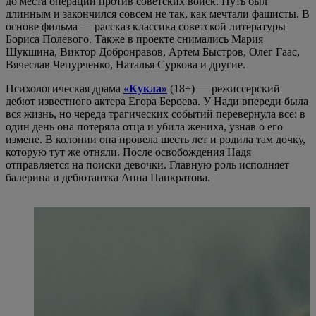
до места операции против советских войск. Путь был
длинным и закончился совсем не так, как мечтали фашисты. В
основе фильма — рассказ классика советской литературы
Бориса Полевого. Также в проекте снимались Мария
Шукшина, Виктор Добронравов, Артем Быстров, Олег Гаас,
Вячеслав Чепурченко, Наталья Суркова и другие.
Психологическая драма
«Кукла»
(18+) — режиссерский
дебют известного актера Егора Бероева. У Нади впереди была
вся жизнь, но череда трагических событий перевернула все: в
один день она потеряла отца и убила жениха, узнав о его
измене. В колонии она провела шесть лет и родила там дочку,
которую тут же отняли. После освобождения Надя
отправляется на поиски девочки. Главную роль исполняет
балерина и дебютантка Анна Панкратова.