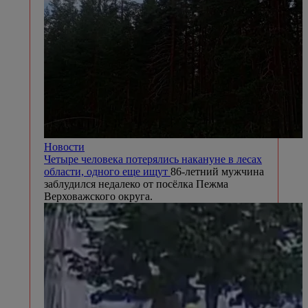
Новости
Четыре человека потерялись накануне в лесах
области, одного еще ищут
86-летний мужчина
заблудился недалеко от посёлка Пежма
Верховажского округа.