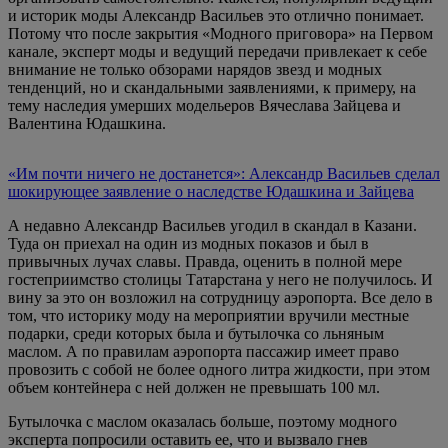
и историк моды Александр Васильев это отлично понимает.
Потому что после закрытия «Модного приговора» на Первом
канале, эксперт моды и ведущий передачи привлекает к себе
внимание не только обзорами нарядов звезд и модных
тенденций, но и скандальными заявлениями, к примеру, на
тему наследия умерших модельеров Вячеслава Зайцева и
Валентина Юдашкина.
«Им почти ничего не достанется»: Александр Васильев сделал
шокирующее заявление о наследстве Юдашкина и Зайцева
А недавно Александр Васильев угодил в скандал в Казани.
Туда он приехал на один из модных показов и был в
привычных лучах славы. Правда, оценить в полной мере
гостеприимство столицы Татарстана у него не получилось. И
вину за это он возложил на сотрудницу аэропорта. Все дело в
том, что историку моду на мероприятии вручили местные
подарки, среди которых была и бутылочка со льняным
маслом. А по правилам аэропорта пассажир имеет право
провозить с собой не более одного литра жидкости, при этом
объем контейнера с ней должен не превышать 100 мл.
Бутылочка с маслом оказалась больше, поэтому модного
эксперта попросили оставить ее, что и вызвало гнев