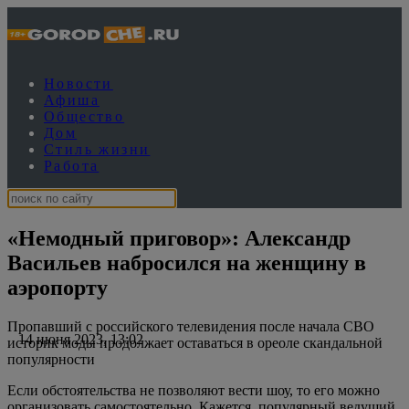
Новости
Афиша
Общество
Дом
Стиль жизни
Работа
«Немодный приговор»: Александр
Васильев набросился на женщину в
аэропорту
Пропавший с российского телевидения после начала СВО
14 июня 2023, 13:02
историк моды продолжает оставаться в ореоле скандальной
популярности
Если обстоятельства не позволяют вести шоу, то его можно
организовать самостоятельно. Кажется, популярный ведущий