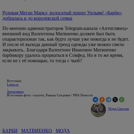
Розовая Меган Маркл, волосатый принц Уильям! «Барби»
добралась и до королевской семьи
По мнению администраторов Telegram-канала «Антиглянец»
внешний вид Валентины Матвиенко должен был быть
охарактеризован так, как будто лучше уже никогда и не будет.
И после её выхода данный тренд одежды уже можно смело
закрывать.. Благодаря Валентине Ивановне Матвиенко
барбикору удалось прорваться в Совфед. Но в то же время,
если не с её помощью, то тогда с чьей?
Источник:
Lenta.ru
,
Антиглянец
Источники фото: соцсети, Рамиль Ситдиков / РИА Новости
Мэри Снегова
БАРБИ
МАТВИЕНКО
МОДА