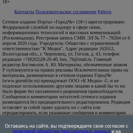
18+
Контакты
Пользовательское соглашение
Работа
Сетевое издание Портал «ГородЧе» (18+) зарегистрировано
Федеральной службой по надзору в сфере связи,
информационных технологий и массовых коммуникаций
(Роскомнадзор). Реестровая запись СМИ: ЭЛ № 77 - 78204 от 6
апреля 2020 года. Учредитель: Общество с ограниченной
ответственностью "К Медиа". Адрес редакции 162612,
Вологодская обл., г. Череповец, ул. Гоголя, д. 43, телефон
редакции +7(8202)28-20-40, bau_76@mail.ru. Главный
редактор Богомолов А. Ю. Материалы, обозначенные знаком
Р публикуются на правах рекламы Исключительные права на
материалы, размещенные в сетевом издании ГородЧе
(www.gorodche.ru) принадлежат ООО «К Медиа» ©, и не
подлежат использованию другими лицами в какой бы то ни
было форме без письменного разрешения правообладателя.
Сообщения и комментарии читателей сетевого издания
размещаются без предварительного редактирования. Редакция
оставляет за собой право удалить их с сайта или
отредактировать, если указанные сообщения и комментарии
являются злоупотреблением свободой массовой информации
или нарушением иных требований закона.
На
Оставаясь на сайте, вы подтверждаете свое согласие с
информационном ресурсе применяются рекомендательные
политикой обработки персональных данных
и на