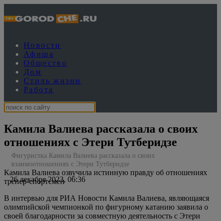
Новости
Афиша
Общество
Дом
Стиль жизни
Работа
Камила Валиева рассказала о своих
отношениях с Этери Тутберидзе
Фигуристка Камила Валиева рассказала о своих
взаимоотношениях с Этери Тутберидзе
Камила Валиева озвучила истинную правду об отношениях
26 декабря 2023, 06:36
тренер-спортсмен
В интервью для РИА Новости Камила Валиева, являющаяся
олимпийской чемпионкой по фигурному катанию заявила о
своей благодарности за совместную деятельность с Этери