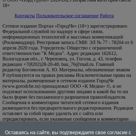
18+
Контакты
Пользовательское соглашение
Работа
Сетевое издание Портал «ГородЧе» (18+) зарегистрировано
Федеральной службой по надзору в сфере связи,
информационных технологий и массовых коммуникаций
(Роскомнадзор). Реестровая запись СМИ: ЭЛ № 77 - 78204 от 6
апреля 2020 года. Учредитель: Общество с ограниченной
ответственностью "К Медиа". Адрес редакции 162612,
Вологодская обл., г. Череповец, ул. Гоголя, д. 43, телефон
редакции +7(8202)28-20-40, bau_76@mail.ru. Главный
редактор Богомолов А. Ю. Материалы, обозначенные знаком
Р публикуются на правах рекламы Исключительные права на
материалы, размещенные в сетевом издании ГородЧе
(www.gorodche.ru) принадлежат ООО «К Медиа» ©, и не
подлежат использованию другими лицами в какой бы то ни
было форме без письменного разрешения правообладателя.
Сообщения и комментарии читателей сетевого издания
размещаются без предварительного редактирования. Редакция
оставляет за собой право удалить их с сайта или
отредактировать, если указанные сообщения и комментарии
являются злоупотреблением свободой массовой информации
или нарушением иных требований закона.
На
Оставаясь на сайте, вы подтверждаете свое согласие с
информационном ресурсе применяются рекомендательные