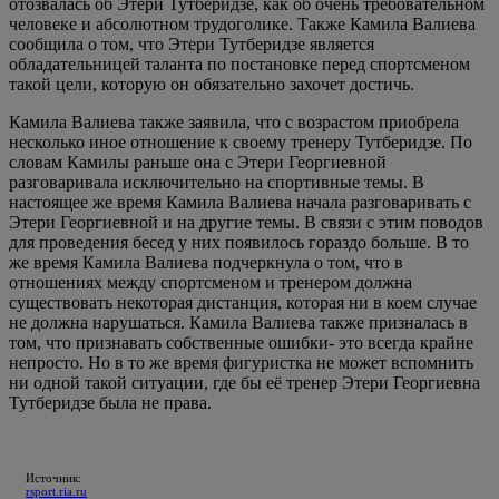
отозвалась об Этери Тутберидзе, как об очень требовательном
человеке и абсолютном трудоголике. Также Камила Валиева
сообщила о том, что Этери Тутберидзе является
обладательницей таланта по постановке перед спортсменом
такой цели, которую он обязательно захочет достичь.
Камила Валиева также заявила, что с возрастом приобрела
несколько иное отношение к своему тренеру Тутберидзе. По
словам Камилы раньше она с Этери Георгиевной
разговаривала исключительно на спортивные темы. В
настоящее же время Камила Валиева начала разговаривать с
Этери Георгиевной и на другие темы. В связи с этим поводов
для проведения бесед у них появилось гораздо больше. В то
же время Камила Валиева подчеркнула о том, что в
отношениях между спортсменом и тренером должна
существовать некоторая дистанция, которая ни в коем случае
не должна нарушаться. Камила Валиева также призналась в
том, что признавать собственные ошибки- это всегда крайне
непросто. Но в то же время фигуристка не может вспомнить
ни одной такой ситуации, где бы её тренер Этери Георгиевна
Тутберидзе была не права.
Источник:
rsport.ria.ru