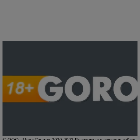
© ООО «Норд Групп» 2020-2023 Возрастная категория сайта: