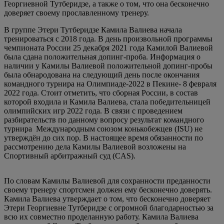
Георгиевной Тутберидзе, а также о том, что она бесконечно
доверяет своему прославленному тренеру.
В группе Этери Тутберидзе Камила Валиева начала
тренироваться с 2018 года. В день произвольной программы
чемпионата России 25 декабря 2021 года Камилой Валиевой
была сдана положительная допинг-проба. Информация о
наличии у Камилы Валиевой положительной допинг-пробы
была обнародована на следующий день после окончания
командного турнира на Олимпиаде-2022 в Пекине- 8 февраля
2022 года. Стоит отметить, что сборная России, в состав
которой входила и Камила Валиева, стала победительницей
олимпийских игр 2022 года. В связи с проведением
разбирательств по данному вопросу результат командного
турнира Международным союзом конькобежцев (ISU) не
утверждён до сих пор. В настоящее время обязанности по
рассмотрению дела Камилы Валиевой возложены на
Спортивный арбитражный суд (CAS).
По словам Камилы Валиевой для сохранности преданности
своему тренеру спортсмен должен ему бесконечно доверять.
Камила Валиева утверждает о том, что бесконечно доверяет
Этери Георгиевне Тутберидзе с огромной благодарностью за
всю их совместно проделанную работу. Камила Валиева