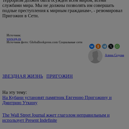
Терроризм должен быть осужден всем миром, всеми
службами мира. Мы не должны позволять им совершать
подлые преступления к мирным гражданам», - резюмировал
Пригожин в Сети.
Источник:
www.eg.ru
Источник фото: Globallookpress.com Социальные сети
Алина Седова
ЗВЕЗДНАЯ ЖИЗНЬ
ПРИГОЖИН
На эту тему:
На Кубани установят памятник Евгению Пригожину и
Дмитрию Уткину
The Wall Street Journal жжет глаголом неправильным и
использует Present Indefinite