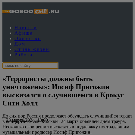
Новости
Афиша
Общество
Дом
Стиль жизни
Работа
«Террористы должны быть
уничтожены»: Иосиф Пригожин
высказался о случившемся в Крокус
Сити Холл
До сих пор Россия продолжает обсуждать случившийся теракт
23 марта 2024, 18:00
в концертном зале Москвы. 24 марта объявлен днем траура.
Несколько слов решил высказать в поддержку пострадавшим
музыкальный продюсер Иосиф Пригожин.