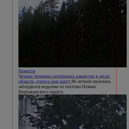
Новости
Четыре человека потерялись накануне в лесах
области, одного еще ищут
86-летний мужчина
заблудился недалеко от посёлка Пежма
Верховажского округа.