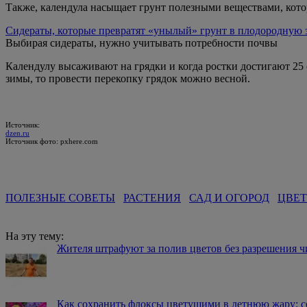
Также, календула насыщает грунт полезными веществами, кот
Сидераты, которые превратят «унылый» грунт в плодородную
Выбирая сидераты, нужно учитывать потребности почвы
Календулу высаживают на грядки и когда ростки достигают 25 
зимы, то провести перекопку грядок можно весной.
Источник:
dzen.ru
Источник фото: pxhere.com
ПОЛЕЗНЫЕ СОВЕТЫ
РАСТЕНИЯ
САД И ОГОРОД
ЦВЕ
На эту тему:
Жителя штрафуют за полив цветов без разрешения 
Как сохранить флоксы цветущими в летнюю жару: се