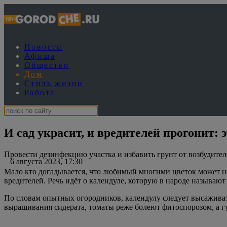
Новости
Афиша
Общество
Дом
Стиль жизни
Работа
И сад украсит, и вредителей прогонит: 
Провести дезинфекцию участка и избавить грунт от возбудите
6 августа 2023, 17:30
Мало кто догадывается, что любимый многими цветок может не 
вредителей. Речь идёт о календуле, которую в народе называют
По словам опытных огородников, календулу следует высаживать
выращивания сидерата, томаты реже болеют фитоспорозом, а г