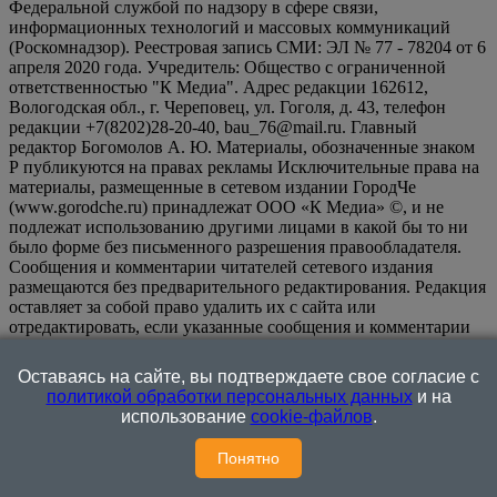
Федеральной службой по надзору в сфере связи,
информационных технологий и массовых коммуникаций
(Роскомнадзор). Реестровая запись СМИ: ЭЛ № 77 - 78204 от 6
апреля 2020 года. Учредитель: Общество с ограниченной
ответственностью "К Медиа". Адрес редакции 162612,
Вологодская обл., г. Череповец, ул. Гоголя, д. 43, телефон
редакции +7(8202)28-20-40, bau_76@mail.ru. Главный
редактор Богомолов А. Ю. Материалы, обозначенные знаком
Р публикуются на правах рекламы Исключительные права на
материалы, размещенные в сетевом издании ГородЧе
(www.gorodche.ru) принадлежат ООО «К Медиа» ©, и не
подлежат использованию другими лицами в какой бы то ни
было форме без письменного разрешения правообладателя.
Сообщения и комментарии читателей сетевого издания
размещаются без предварительного редактирования. Редакция
оставляет за собой право удалить их с сайта или
отредактировать, если указанные сообщения и комментарии
являются злоупотреблением свободой массовой информации
или нарушением иных требований закона.
На
Оставаясь на сайте, вы подтверждаете свое согласие с
информационном ресурсе применяются рекомендательные
политикой обработки персональных данных
и на
технологии (информационные технологии предоставления
использование
cookie-файлов
.
информации на основе сбора, систематизации и анализа
сведений, относящихся к предпочтениям пользователей сети
Понятно
"Интернет", находящихся на территории Российской
Федерации)