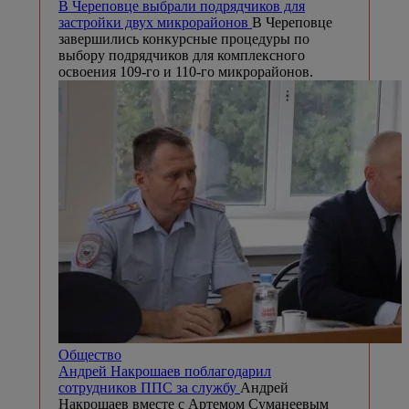
В Череповце выбрали подрядчиков для
застройки двух микрорайонов
В Череповце
завершились конкурсные процедуры по
выбору подрядчиков для комплексного
освоения 109-го и 110-го микрорайонов.
Общество
Андрей Накрошаев поблагодарил
сотрудников ППС за службу
Андрей
Накрошаев вместе с Артемом Суманеевым