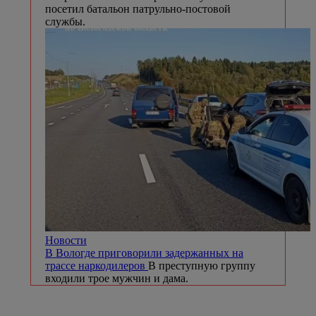
посетил батальон патрульно-постовой
службы.
Новости
В Вологде приговорили задержанных на
трассе наркодилеров
В преступную группу
входили трое мужчин и дама.