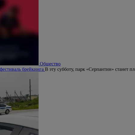
Общество
 фестиваль брейкинга
В эту субботу, парк «Серпантин» станет п