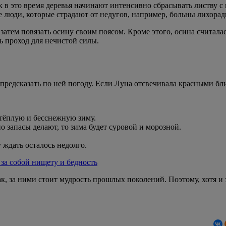
 в это время деревья начинают интенсивно сбрасывать листву с в
е люди, которые страдают от недугов, например, больны лихорад
а затем повязать осину своим поясом. Кроме этого, осина считал
ь проход для нечистой силы.
редсказать по ней погоду. Если Луна отсвечивала красными блик
 тёплую и бесснежную зиму.
 запасы делают, то зима будет суровой и морозной.
.
у ждать осталось недолго.
 за собой нищету и бедность
к, за ними стоит мудрость прошлых поколений. Поэтому, хотя и