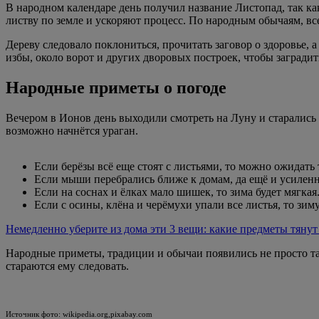
В народном календаре день получил название Листопад, так как
листву по земле и ускоряют процесс. По народным обычаям, вс
Дереву следовало поклониться, прочитать заговор о здоровье, 
избы, около ворот и других дворовых построек, чтобы заградит
Народные приметы о погоде
Вечером в Ионов день выходили смотреть на Луну и старались п
возможно начнётся ураган.
Если берёзы всё еще стоят с листьями, то можно ожидать
Если мыши перебрались ближе к домам, да ещё и усиленно
Если на соснах и ёлках мало шишек, то зима будет мягкая
Если с осины, клёна и черёмухи упали все листья, то зим
Немедленно уберите из дома эти 3 вещи: какие предметы тянут
Народные приметы, традиции и обычаи появились не просто та
стараются ему следовать.
Источник фото: wikipedia.org,pixabay.com