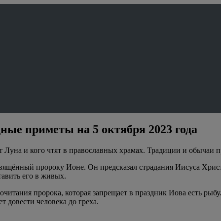
дные приметы на 5 октября 2023 года
т Луна и кого чтят в православных храмах. Традиции и обычаи п
ящённый пророку Ионе. Он предсказал страдания Иисуса Христа и
тавить его в живых.
очитания пророка, которая запрещает в праздник Иова есть рыбу.
т довести человека до греха.