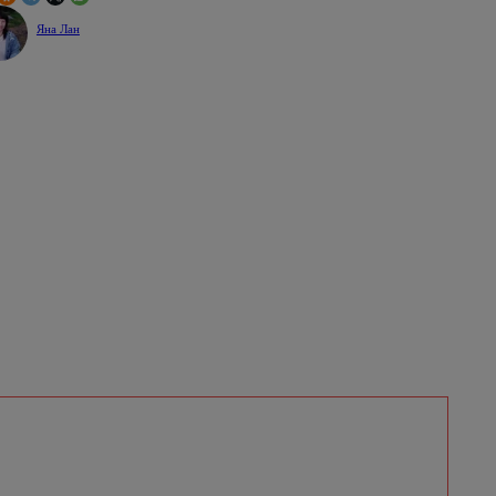
Яна Лан