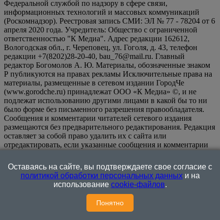
Федеральной службой по надзору в сфере связи,
информационных технологий и массовых коммуникаций
(Роскомнадзор). Реестровая запись СМИ: ЭЛ № 77 - 78204 от 6
апреля 2020 года. Учредитель: Общество с ограниченной
ответственностью "К Медиа". Адрес редакции 162612,
Вологодская обл., г. Череповец, ул. Гоголя, д. 43, телефон
редакции +7(8202)28-20-40, bau_76@mail.ru. Главный
редактор Богомолов А. Ю. Материалы, обозначенные знаком
Р публикуются на правах рекламы Исключительные права на
материалы, размещенные в сетевом издании ГородЧе
(www.gorodche.ru) принадлежат ООО «К Медиа» ©, и не
подлежат использованию другими лицами в какой бы то ни
было форме без письменного разрешения правообладателя.
Сообщения и комментарии читателей сетевого издания
размещаются без предварительного редактирования. Редакция
оставляет за собой право удалить их с сайта или
отредактировать, если указанные сообщения и комментарии
являются злоупотреблением свободой массовой информации
или нарушением иных требований закона.
На
Оставаясь на сайте, вы подтверждаете свое согласие с
информационном ресурсе применяются рекомендательные
политикой обработки персональных данных
и на
технологии (информационные технологии предоставления
использование
cookie-файлов
.
информации на основе сбора, систематизации и анализа
сведений, относящихся к предпочтениям пользователей сети
Понятно
"Интернет", находящихся на территории Российской
Федерации)