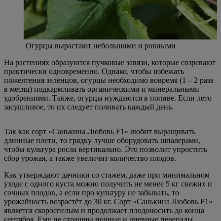
Огурцы вырастают небольшими и ровными
На растениях образуются пучковые завязи, которые созревают
практически одновременно. Однако, чтобы избежать
пожелтения зеленцов, огурцы необходимо вовремя (1 – 2 раза
в месяц) подкармливать органическими и минеральными
удобрениями. Также, огурцы нуждаются в поливе. Если лето
засушливое, то их следует поливать каждый день.
Так как сорт «Санькина Любовь F1» любит выращивать
длинные плети, то грядку лучше оборудовать шпалерами,
чтобы культура росла вертикально. Это позволит упростить
сбор урожая, а также увеличит количество плодов.
Как утверждают дачники со стажем, даже при минимальном
уходе с одного куста можно получить не менее 5 кг свежих и
сочных плодов, а если про культуру не забывать, то
урожайность возрастёт до 30 кг. Сорт «Санькина Любовь F1»
является скороспелым и продолжает плодоносить до конца
сентября. Ему не страшны ночные и дневные перепады