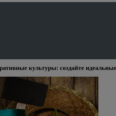
оративные культуры: создайте идеальные