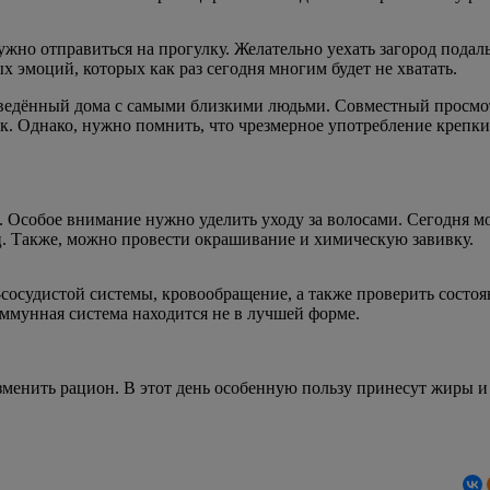
ужно отправиться на прогулку. Желательно уехать загород пода
 эмоций, которых как раз сегодня многим будет не хватать.
оведённый дома с самыми близкими людьми. Совместный просмот
к. Однако, нужно помнить, что чрезмерное употребление крепки
 Особое внимание нужно уделить уходу за волосами. Сегодня мож
. Также, можно провести окрашивание и химическую завивку.
осудистой системы, кровообращение, а также проверить состояни
иммунная система находится не в лучшей форме.
менить рацион. В этот день особенную пользу принесут жиры и 