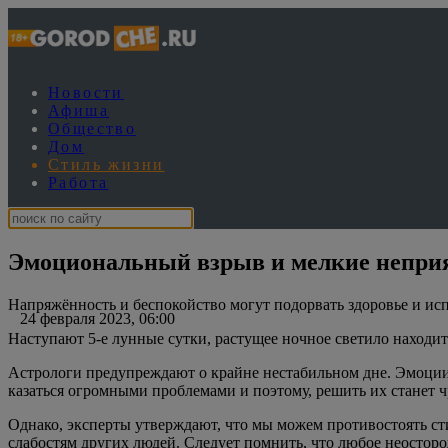
Новости
Афиша
Общество
Дом
Стиль жизни
Работа
Эмоциональный взрыв и мелкие неприят
Напряжённость и беспокойство могут подорвать здоровье и ис
24 февраля 2023, 06:00
Наступают 5-е лунные сутки, растущее ночное светило находитс
Астрологи предупреждают о крайне нестабильном дне. Эмоции 
казаться огромными проблемами и поэтому, решить их станет 
Однако, эксперты утверждают, что мы можем противостоять сти
слабостям других людей. Следует помнить, что любое неостор