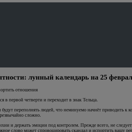
ности: лунный календарь на 25 февраля
портить отношения
я в первой четверти и переходит в знак Тельца.
будут переполнять людей, что неминуемо начнёт приводить к к
чрезвычайно сложно.
хии и держать эмоции под контролем. Прежде всего, не следует
ожное слово может спровоцировать скандал и испортить вашу ре