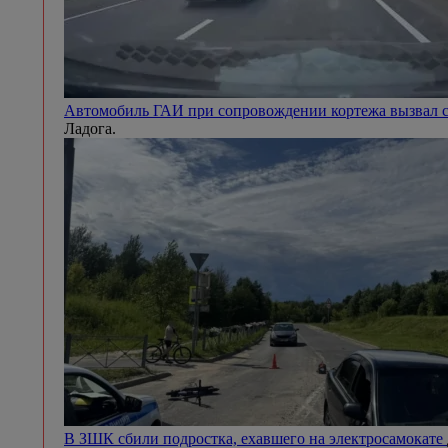
Автомобиль ГАИ при сопровождении кортежа вызвал с
Ладога.
В ЗШК сбили подростка, ехавшего на электросамокате