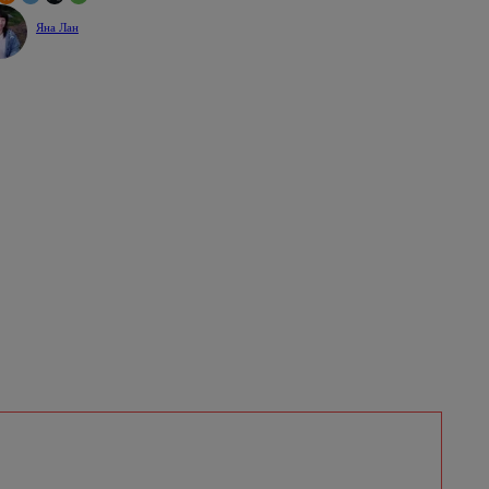
Яна Лан