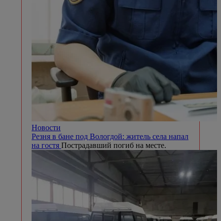
Новости
Резня в бане под Вологдой: житель села напал
на гостя
Пострадавший погиб на месте.