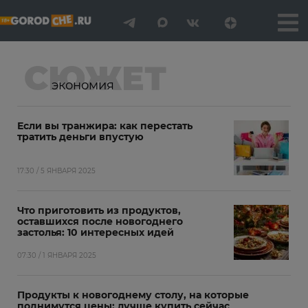
СЮЖЕТ
экономия
Если вы транжира: как перестать
тратить деньги впустую
17:30 / 5 ЯНВАРЯ 2025
Что приготовить из продуктов,
оставшихся после новогоднего
застолья: 10 интересных идей
07:30 / 1 ЯНВАРЯ 2025
Продукты к новогоднему столу, на которые
поднимутся цены: лучше купить сейчас