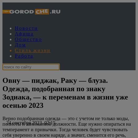
Новости
Афиша
Общество
Дом
Стиль жизни
Работа
Овну — пиджак, Раку — блуза.
Одежда, подобранная по знаку
Зодиака, — к переменам в жизни уже
осенью 2023
Верно подобранная одежда — это с учетом не только моды,
24 сентября 2023, 02:15
полноты и занимаемой должности. Еще нужно опираться на
темперамент и привычки. Тогда человек будет чувствовать
себя уверенно в своем наряде, а значит, сменится его речь,