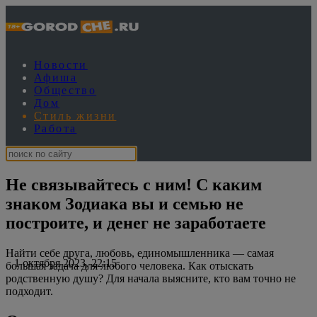
Новости
Афиша
Общество
Дом
Стиль жизни
Работа
Не связывайтесь с ним! С каким
знаком Зодиака вы и семью не
построите, и денег не заработаете
Найти себе друга, любовь, единомышленника — самая
1 октября 2023, 22:15
большая задача для любого человека. Как отыскать
родственную душу? Для начала выясните, кто вам точно не
подходит.