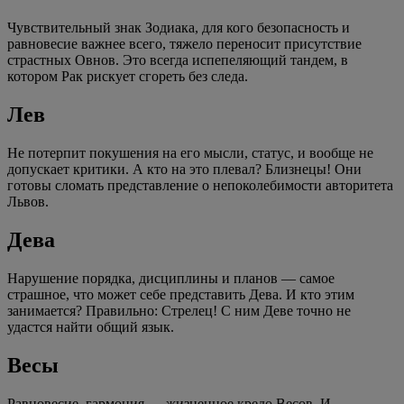
Чувствительный знак Зодиака, для кого безопасность и
равновесие важнее всего, тяжело переносит присутствие
страстных Овнов. Это всегда испепеляющий тандем, в
котором Рак рискует сгореть без следа.
Лев
Не потерпит покушения на его мысли, статус, и вообще не
допускает критики. А кто на это плевал? Близнецы! Они
готовы сломать представление о непоколебимости авторитета
Львов.
Дева
Нарушение порядка, дисциплины и планов — самое
страшное, что может себе представить Дева. И кто этим
занимается? Правильно: Стрелец! С ним Деве точно не
удастся найти общий язык.
Весы
Равновесие, гармония — жизненное кредо Весов. И