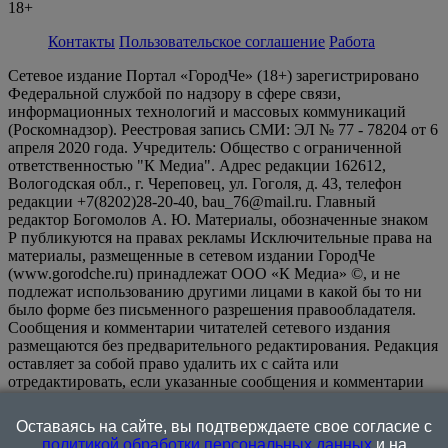
18+
Контакты
Пользовательское соглашение
Работа
Сетевое издание Портал «ГородЧе» (18+) зарегистрировано
Федеральной службой по надзору в сфере связи,
информационных технологий и массовых коммуникаций
(Роскомнадзор). Реестровая запись СМИ: ЭЛ № 77 - 78204 от 6
апреля 2020 года. Учредитель: Общество с ограниченной
ответственностью "К Медиа". Адрес редакции 162612,
Вологодская обл., г. Череповец, ул. Гоголя, д. 43, телефон
редакции +7(8202)28-20-40, bau_76@mail.ru. Главный
редактор Богомолов А. Ю. Материалы, обозначенные знаком
Р публикуются на правах рекламы Исключительные права на
материалы, размещенные в сетевом издании ГородЧе
(www.gorodche.ru) принадлежат ООО «К Медиа» ©, и не
подлежат использованию другими лицами в какой бы то ни
было форме без письменного разрешения правообладателя.
Сообщения и комментарии читателей сетевого издания
размещаются без предварительного редактирования. Редакция
оставляет за собой право удалить их с сайта или
отредактировать, если указанные сообщения и комментарии
являются злоупотреблением свободой массовой информации
или нарушением иных требований закона.
На
Оставаясь на сайте, вы подтверждаете свое согласие с
информационном ресурсе применяются рекомендательные
политикой обработки персональных данных
и на