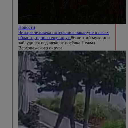
Новости
Четыре человека потерялись накануне в лесах
области, одного еще ищут
86-летний мужчина
заблудился недалеко от посёлка Пежма
Верховажского округа.