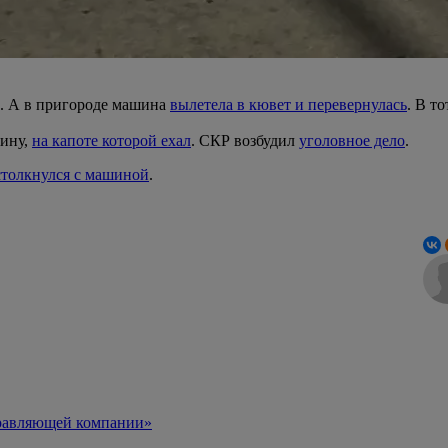
. А в пригороде машина
вылетела в кювет и перевернулась
. В т
шину,
на капоте которой ехал
. СКР возбудил
уголовное дело
.
столкнулся с машиной
.
правляющей компании»