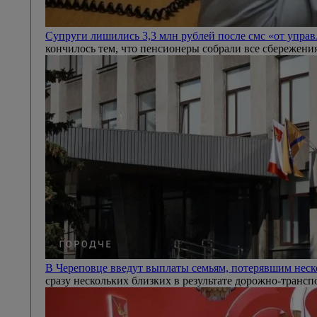
Супруги лишились 3,3 млн рублей после смс «от упр
кончилось тем, что пенсионеры собрали все сбережени
В Череповце введут выплаты семьям, потерявшим нес
сразу нескольких близких в результате дорожно-транс