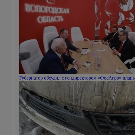
Губернатор обсудил с гендиректором «ФосАгро» план