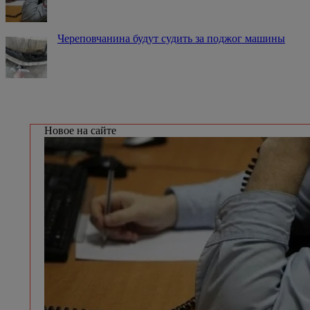
Череповчанина будут судить за поджог машины
Новое на сайте