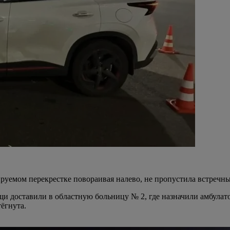
ируемом перекрестке повораивая налево, не пропустила встречн
щи доставили в областную больницу № 2, где назначили амбула
ёгнута.