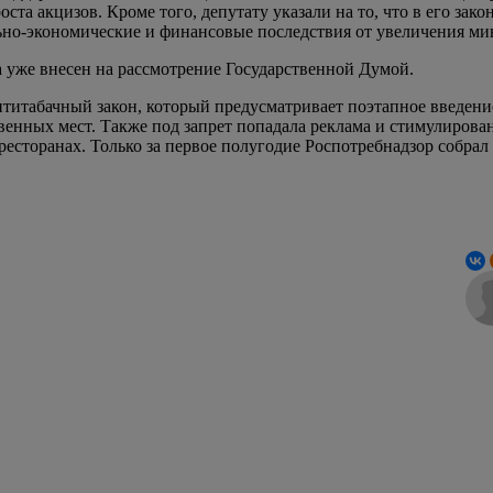
оста акцизов. Кроме того, депутату указали на то, что в его за
льно-экономические и финансовые последствия от увеличения м
а уже внесен на рассмотрение Государственной Думой.
нтитабачный закон, который предусматривает поэтапное введение
твенных мест. Также под запрет попадала реклама и стимулирован
и ресторанах. Только за первое полугодие Роспотребнадзор собр