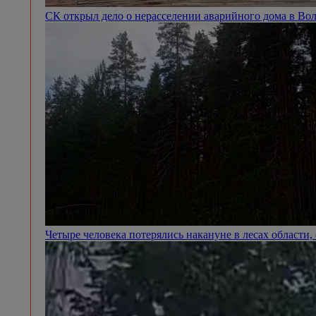
СК открыл дело о нерасселении аварийного дома в Во
Четыре человека потерялись накануне в лесах области