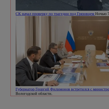
СК начал проверку по трагедии под Грязовцем
Ночью 7
Губернатор Георгий Филимонов встретился с минист
Вологодской области.