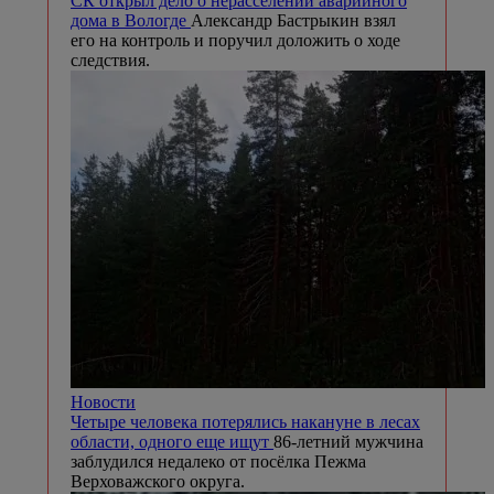
СК открыл дело о нерасселении аварийного
дома в Вологде
Александр Бастрыкин взял
его на контроль и поручил доложить о ходе
следствия.
Новости
Четыре человека потерялись накануне в лесах
области, одного еще ищут
86-летний мужчина
заблудился недалеко от посёлка Пежма
Верховажского округа.