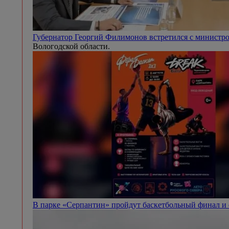
Губернатор Георгий Филимонов встретился с минист
Вологодской области.
В парке «Серпантин» пройдут баскетбольный финал и