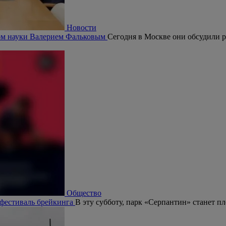
Новости
ром науки Валерием Фальковым
Сегодня в Москве они обсудили р
Общество
 фестиваль брейкинга
В эту субботу, парк «Серпантин» станет п