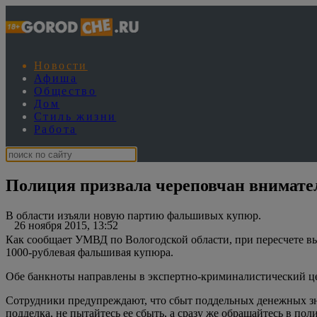
Новости
Афиша
Общество
Дом
Стиль жизни
Работа
Полиция призвала череповчан внимател
В области изъяли новую партию фальшивых купюр.
26 ноября 2015, 13:52
Как сообщает УМВД по Вологодской области, при пересчете в
1000-рублевая фальшивая купюра.
Обе банкноты направлены в экспертно-криминалистический це
Сотрудники предупреждают, что сбыт поддельных денежных знак
подделка, не пытайтесь ее сбыть, а сразу же обращайтесь в пол