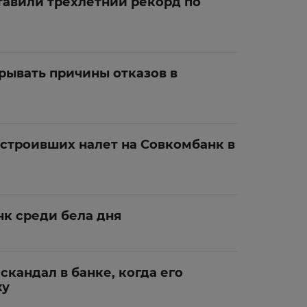
тавили трехлетний рекорд по
рывать причины отказов в
строивших налет на Совкомбанк в
нк среди бела дня
скандал в банке, когда его
ку