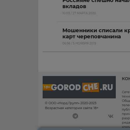
Россияне спешно начал
вкладов
10:03 / 27 МАРТА 2020
Мошенники списали кр
карт череповчанина
06:56 / 5 НОЯБРЯ 2019
КО
Сете
техн
Обще
© ООО «Норд Групп» 2020-2023
теле
Возрастная категория сайта: 18+
публ
прин
разр
реда
комм