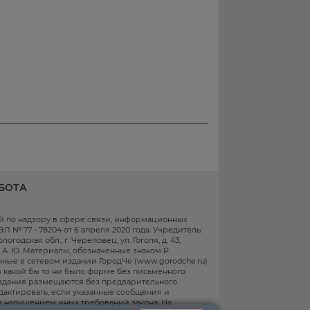
БОТА
ой по надзору в сфере связи, информационных
 № 77 - 78204 от 6 апреля 2020 года. Учредитель:
одская обл., г. Череповец, ул. Гоголя, д. 43,
в А. Ю. Материалы, обозначенные знаком Р
ные в сетевом издании ГородЧе (www.gorodche.ru)
 какой бы то ни было форме без письменного
здания размещаются без предварительного
едактировать, если указанные сообщения и
 нарушением иных требований закона.
На