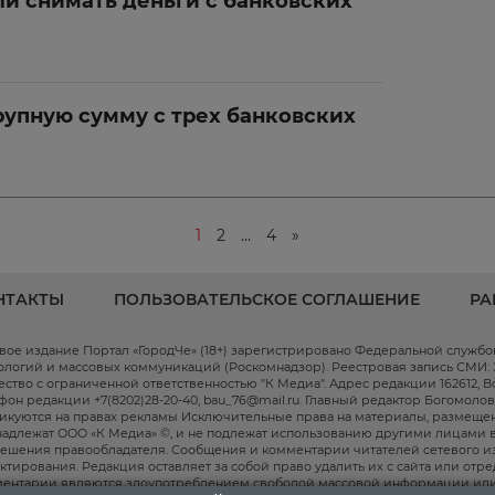
и снимать деньги с банковских
упную сумму с трех банковских
1
2
…
4
»
НТАКТЫ
ПОЛЬЗОВАТЕЛЬСКОЕ СОГЛАШЕНИЕ
РА
вое издание Портал «ГородЧе» (18+) зарегистрировано Федеральной служб
ологий и массовых коммуникаций (Роскомнадзор). Реестровая запись СМИ: ЭЛ
ство с ограниченной ответственностью "К Медиа". Адрес редакции 162612, Волог
фон редакции +7(8202)28-20-40, bau_76@mail.ru. Главный редактор Богомоло
икуются на правах рекламы Исключительные права на материалы, размещен
адлежат ООО «К Медиа» ©, и не подлежат использованию другими лицами в
ешения правообладателя. Сообщения и комментарии читателей сетевого и
ктирования. Редакция оставляет за собой право удалить их с сайта или отр
ентарии являются злоупотреблением свободой массовой информации или