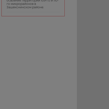
освоения территорий 109-го и 110-
го микрорайонов в
Зашекснинском районе.