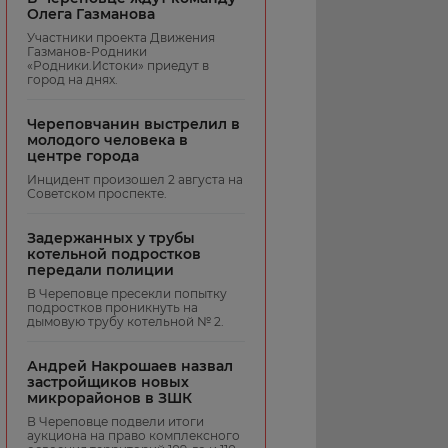
Олега Газманова
Участники проекта Движения
Газманов-Родники
«Родники.Истоки» приедут в
город на днях.
Череповчанин выстрелил в
молодого человека в
центре города
Инцидент произошел 2 августа на
Советском проспекте.
Задержанных у трубы
котельной подростков
передали полиции
В Череповце пресекли попытку
подростков проникнуть на
дымовую трубу котельной № 2.
Андрей Накрошаев назвал
застройщиков новых
микрорайонов в ЗШК
В Череповце подвели итоги
аукциона на право комплексного