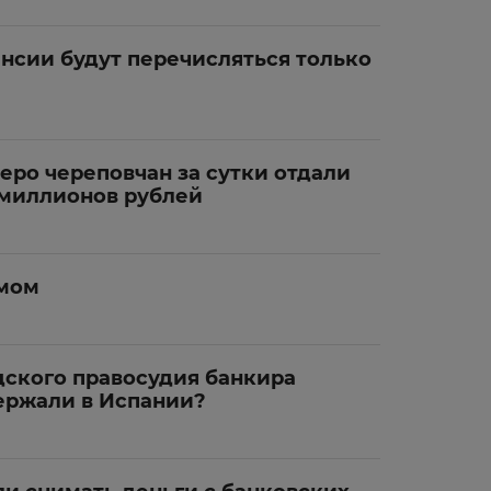
енсии будут перечисляться только
еро череповчан за сутки отдали
 миллионов рублей
умом
дского правосудия банкира
ержали в Испании?