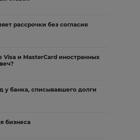
яет рассрочки без согласия
Visa и MasterCard иностранных
свеч?
д у банка, списывавшего долги
я бизнеса