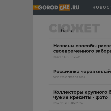
НОВОС
СЮЖЕТ
банк
Названы способы распо
своевременного забор
10:39 / 4 МАРТА 2024
Россиянка через онлай
16:35 / 28 ФЕВРАЛЯ 2024
Коллекторы крупного 
чужие кредиты - фото
12:14 / 26 ЯНВАРЯ 2024