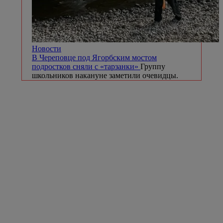
Новости
В Череповце под Ягорбским мостом
подростков сняли с «тарзанки»
Группу
школьников накануне заметили очевидцы.