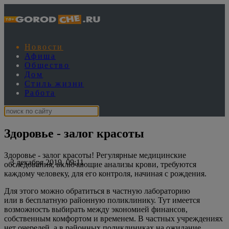
Новости
Афиша
Общество
Дом
Стиль жизни
Работа
Здоровье - залог красоты
Здоровье - залог красоты! Регулярные медицинские
3 декабря 2019, 09:11
обследования, включающие анализы крови, требуются
каждому человеку, для его контроля, начиная с рождения.
Для этого можно обратиться в частную лабораторию
или в бесплатную районную поликлинику. Тут имеется
возможность выбирать между экономией финансов,
собственным комфортом и временем. В частных учреждениях
нет очередей, а в районных поликлиниках на ожидание