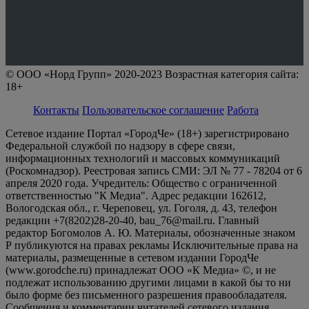
© ООО «Норд Групп» 2020-2023 Возрастная категория сайта:
18+
Контакты
Пользовательское соглашение
Работа
Сетевое издание Портал «ГородЧе» (18+) зарегистрировано
Федеральной службой по надзору в сфере связи,
информационных технологий и массовых коммуникаций
(Роскомнадзор). Реестровая запись СМИ: ЭЛ № 77 - 78204 от 6
апреля 2020 года. Учредитель: Общество с ограниченной
ответственностью "К Медиа". Адрес редакции 162612,
Вологодская обл., г. Череповец, ул. Гоголя, д. 43, телефон
редакции +7(8202)28-20-40, bau_76@mail.ru. Главный
редактор Богомолов А. Ю. Материалы, обозначенные знаком
Р публикуются на правах рекламы Исключительные права на
материалы, размещенные в сетевом издании ГородЧе
(www.gorodche.ru) принадлежат ООО «К Медиа» ©, и не
подлежат использованию другими лицами в какой бы то ни
было форме без письменного разрешения правообладателя.
Сообщения и комментарии читателей сетевого издания