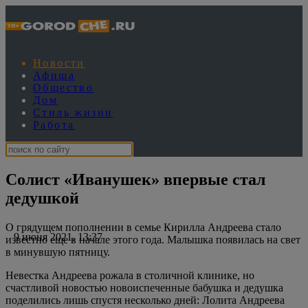
Новости
Афиша
Общество
Дом
Стиль жизни
Работа
Солист «Иванушек» впервые стал
дедушкой
О грядущем пополнении в семье Кирилла Андреева стало
9 июня 2021, 13:37
известно еще в начале этого года. Малышка появилась на свет
в минувшую пятницу.
Невестка Андреева рожала в столичной клинике, но
счастливой новостью новоиспеченные бабушка и дедушка
поделились лишь спустя несколько дней: Лолита Андреева