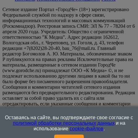
Сетевое издание Портал «ГородЧе» (18+) зарегистрировано
Федеральной службой по надзору в сфере связи,
информационных технологий и массовых коммуникаций
(Роскомнадзор). Реестровая запись СМИ: ЭЛ № 77 - 78204 от 6
апреля 2020 года. Учредитель: Общество с ограниченной
ответственностью "К Медиа". Адрес редакции 162612,
Вологодская обл., г. Череповец, ул. Гоголя, д. 43, телефон
редакции +7(8202)28-20-40, bau_76@mail.ru. Главный
редактор Богомолов А. Ю. Материалы, обозначенные знаком
Р публикуются на правах рекламы Исключительные права на
материалы, размещенные в сетевом издании ГородЧе
(www.gorodche.ru) принадлежат ООО «К Медиа» ©, и не
подлежат использованию другими лицами в какой бы то ни
было форме без письменного разрешения правообладателя.
Сообщения и комментарии читателей сетевого издания
размещаются без предварительного редактирования. Редакция
оставляет за собой право удалить их с сайта или
отредактировать, если указанные сообщения и комментарии
являются злоупотреблением свободой массовой информации
или нарушением иных требований закона.
На
Оставаясь на сайте, вы подтверждаете свое согласие с
информационном ресурсе применяются рекомендательные
политикой обработки персональных данных
и на
технологии (информационные технологии предоставления
использование
cookie-файлов
.
информации на основе сбора, систематизации и анализа
сведений, относящихся к предпочтениям пользователей сети