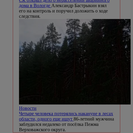
СК открыл дело о нерасселении аварийного
дома в Вологде
Александр Бастрыкин взял
его на контроль и поручил доложить о ходе
следствия.
Новости
Четыре человека потерялись накануне в лесах
области, одного еще ищут
86-летний мужчина
заблудился недалеко от посёлка Пежма
Верховажского округа.