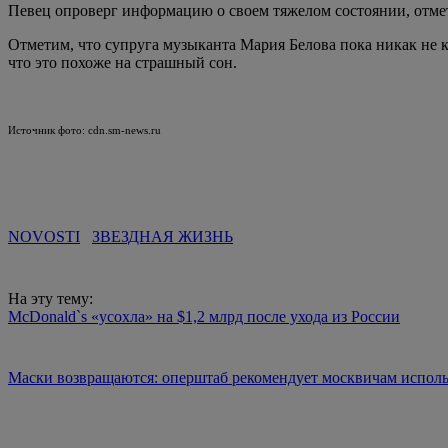
Певец опроверг информацию о своем тяжелом состоянии, отмети
Отметим, что супруга музыканта Мария Белова пока никак не 
что это похоже на страшный сон.
Источник фото: cdn.sm-news.ru
NOVOSTI
ЗВЕЗДНАЯ ЖИЗНЬ
На эту тему:
McDonald`s «усохла» на $1,2 млрд после ухода из России
Маски возвращаются: оперштаб рекомендует москвичам исполь