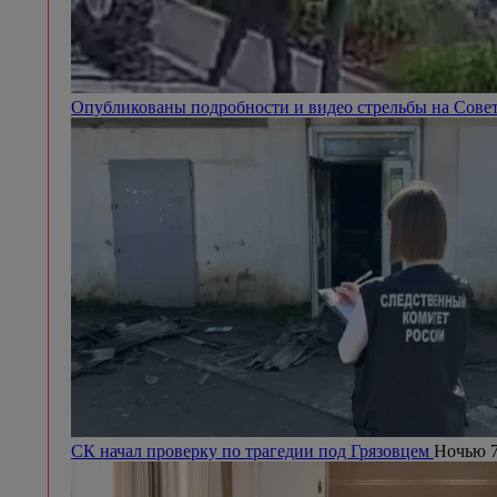
Опубликованы подробности и видео стрельбы на Сове
СК начал проверку по трагедии под Грязовцем
Ночью 7