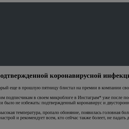
 подтвержденной коронавирусной инфекц
торый еще в прошлую пятницу блистал на премии в компании св
им подписчикам в своем микроблоге в Инстаграм* уже после поя
ции было не избежать: подтвержденный коронавирус и двусторон
ысокая температура, пропало обоняние, появилась головная боль,
астрой и рекомендует всем, кто сейчас также болеет, не падать 