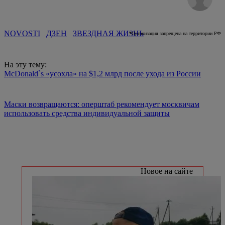
NOVOSTI
ДЗЕН
ЗВЕЗДНАЯ ЖИЗНЬ
*
Организация запрещена на территории РФ
На эту тему:
McDonald`s «усохла» на $1,2 млрд после ухода из России
Маски возвращаются: оперштаб рекомендует москвичам
использовать средства индивидуальной защиты
Новое на сайте