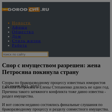
Новости
Афиша
Общество
Дом
Стиль жизни
Работа
Спор с имуществом разрешен: жена
Петросяна покинула страну
Споры по бракоразводному процессу известных юмористов
21 июня 2021, 10:02
Евгения Петросяна и Елены Степаненко длились не один год.
Причина такого затяжного конфликта тоже давно известна -
раздел имущества.
И вот совсем недавно состоялись финальные слушания по
бракоразводному процессу и разделу совместного имущества.