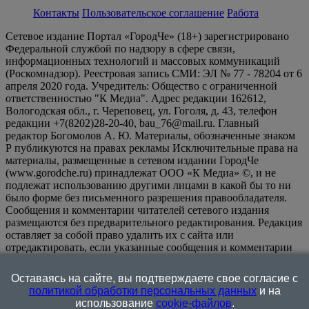
Контакты
Пользовательское соглашение
Работа
Сетевое издание Портал «ГородЧе» (18+) зарегистрировано
Федеральной службой по надзору в сфере связи,
информационных технологий и массовых коммуникаций
(Роскомнадзор). Реестровая запись СМИ: ЭЛ № 77 - 78204 от 6
апреля 2020 года. Учредитель: Общество с ограниченной
ответственностью "К Медиа". Адрес редакции 162612,
Вологодская обл., г. Череповец, ул. Гоголя, д. 43, телефон
редакции +7(8202)28-20-40, bau_76@mail.ru. Главный
редактор Богомолов А. Ю. Материалы, обозначенные знаком
Р публикуются на правах рекламы Исключительные права на
материалы, размещенные в сетевом издании ГородЧе
(www.gorodche.ru) принадлежат ООО «К Медиа» ©, и не
подлежат использованию другими лицами в какой бы то ни
было форме без письменного разрешения правообладателя.
Сообщения и комментарии читателей сетевого издания
размещаются без предварительного редактирования. Редакция
оставляет за собой право удалить их с сайта или
отредактировать, если указанные сообщения и комментарии
являются злоупотреблением свободой массовой информации
или нарушением иных требований закона.
На
Оставаясь на сайте, вы подтверждаете свое согласие с
информационном ресурсе применяются рекомендательные
политикой обработки персональных данных
и на
технологии (информационные технологии предоставления
использование
cookie-файлов
.