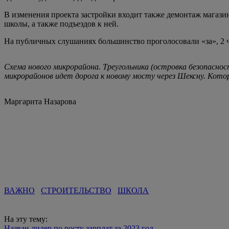
В изменения проекта застройки входит также демонтаж магазин
школы, а также подъездов к ней.
На публичных слушаниях большинство проголосовали «за», 2 ч
Схема нового микрорайона. Треугольника (островка безопасности
микрорайонов идет дорога к новому мосту через Шексну. Кото
Маргарита Назарова
ВАЖНО
СТРОИТЕЛЬСТВО
ШКОЛА
На эту тему:
Назван лидер по росту зарплат за 2023 год