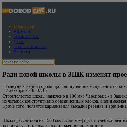
Новости
Афиша
Общество
Дом
Стиль жизни
Работа
Ради новой школы в ЗШК изменят прое
Накануне в мэрии города прошли публичные слушания по вне
7 декабря 2018, 07:16
Строительство школы намечено в 106 мкр Череповца - в Зашекс
из четырех конструктивно объединенных блоков, а занимаемая 
Кроме того, появятся карманы для высадки ребенка и временна
Школа рассчитана на 1500 мест. Для комфорта и учебной деяте
зданием будет площадка для торжественных линеек.