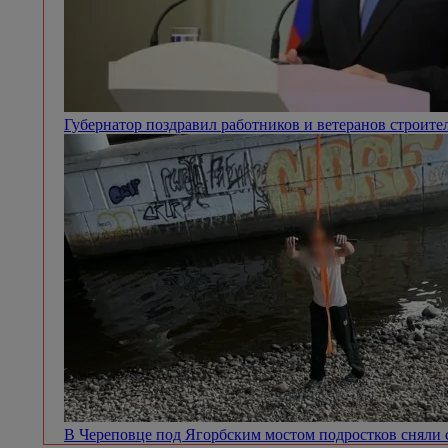
Губернатор поздравил работников и ветеранов строит
В Череповце под Ягорбским мостом подростков сняли 