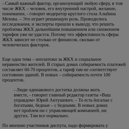
- Самый важный фактор, организующий любую сферу, в том
числе ЖКХ – человек, его внутренний настрой, желание,
понимание, - говорит модератор круглого стола Альбина
Мехова. – Это играет решающую роль. Проводились
исследования, и эксперты пришли к выводу, что решить
проблемы ЖКХ дальнейшим повышением или снижением
тарифов уже не удастся. Потому что эффективность сферы
ЖКХ зависит не столько от финансов, сколько от
человеческих факторов.
Еще одна тема – неплатежи за ЖКХ и социальное
неравенство жителей. В старых домах собираемость платежей
составляет 60-70 процентов, а тариф там не соответствует
состоянию зданий. В новых – собираемость почти 100
процентов.
- Люди одинакового достатка должны жить
вместе, - говорит главный редактор газеты «Ваш
управдом» Юрий Антушевич. – То есть богатые с
богатыми, бедные – с бедными. В новых домах
нет проблем ни с управляющей компанией, ни
других. Там все нормально.
По мнению участников диспута, надо формировать у