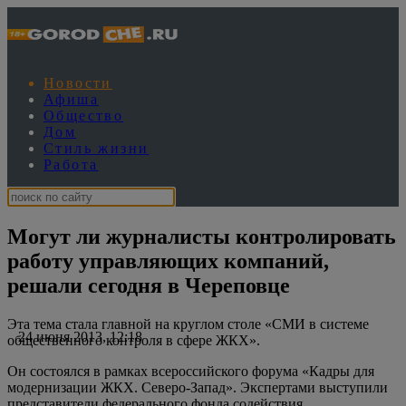
Новости
Афиша
Общество
Дом
Стиль жизни
Работа
Могут ли журналисты контролировать
работу управляющих компаний,
решали сегодня в Череповце
Эта тема стала главной на круглом столе «СМИ в системе
24 июня 2013, 12:18
общественного контроля в сфере ЖКХ».
Он состоялся в рамках всероссийского форума «Кадры для
модернизации ЖКХ. Северо-Запад». Экспертами выступили
представители федерального фонда содействия