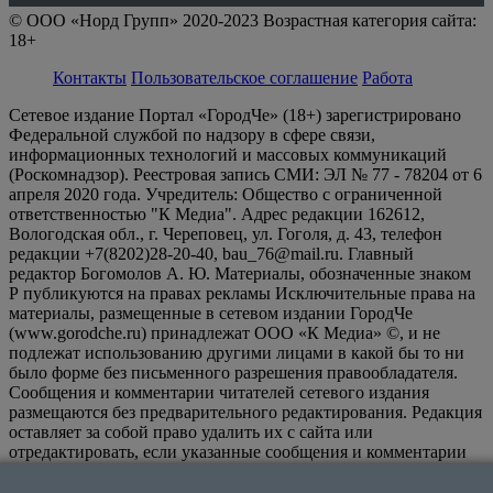
© ООО «Норд Групп» 2020-2023 Возрастная категория сайта:
18+
Контакты
Пользовательское соглашение
Работа
Сетевое издание Портал «ГородЧе» (18+) зарегистрировано
Федеральной службой по надзору в сфере связи,
информационных технологий и массовых коммуникаций
(Роскомнадзор). Реестровая запись СМИ: ЭЛ № 77 - 78204 от 6
апреля 2020 года. Учредитель: Общество с ограниченной
ответственностью "К Медиа". Адрес редакции 162612,
Вологодская обл., г. Череповец, ул. Гоголя, д. 43, телефон
редакции +7(8202)28-20-40, bau_76@mail.ru. Главный
редактор Богомолов А. Ю. Материалы, обозначенные знаком
Р публикуются на правах рекламы Исключительные права на
материалы, размещенные в сетевом издании ГородЧе
(www.gorodche.ru) принадлежат ООО «К Медиа» ©, и не
подлежат использованию другими лицами в какой бы то ни
было форме без письменного разрешения правообладателя.
Сообщения и комментарии читателей сетевого издания
размещаются без предварительного редактирования. Редакция
оставляет за собой право удалить их с сайта или
отредактировать, если указанные сообщения и комментарии
являются злоупотреблением свободой массовой информации
или нарушением иных требований закона.
На