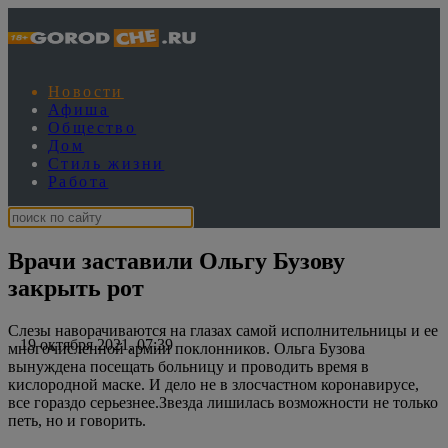
Новости
Афиша
Общество
Дом
Стиль жизни
Работа
Врачи заставили Ольгу Бузову
закрыть рот
Слезы наворачиваются на глазах самой исполнительницы и ее
19 октября 2021, 07:39
многочисленной армии поклонников. Ольга Бузова
вынуждена посещать больницу и проводить время в
кислородной маске. И дело не в злосчастном коронавирусе,
все гораздо серьезнее.Звезда лишилась возможности не только
петь, но и говорить.