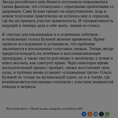
Звезда российского шоу-бизнеса поспешила пожаловаться
своим фанатам, что столкнулась с серьезными проблемами со
здоровьем. Сама Бузова грешит на переутомление, ведь в
новом телесезоне практически не осталось шоу и сериалов,
где бы ни приняла участие знаменитость. И гиперактивность
ведущей и певицы дала о себе знать, лишив ее голоса.
К счастью для поклонников и к огорчению хейтеров –
исчезновение голоса Бузовой явление временное. Врачи
провели исследование и установили, что проблема
заключается в воспаленных голосовых связках. Теперь звезде
придется походить на лечебные и восстанавливающие
процедуры, а также свести разговоры к минимуму, а лучше и
вовсе молчать, как советуют врачи. Через некоторое время
воспалительный процесс пройдет, связки восстановят свои
силы, и публика вновь услышит «соловьиные трели» Ольги
Бузовой не только на музыкальной сцене, но и в театре, где
возобновляется постановка спектакля с участием знаменитой
певицы и актрисы.
Источники фото: с Новой волны, instagram.com/@buzova86