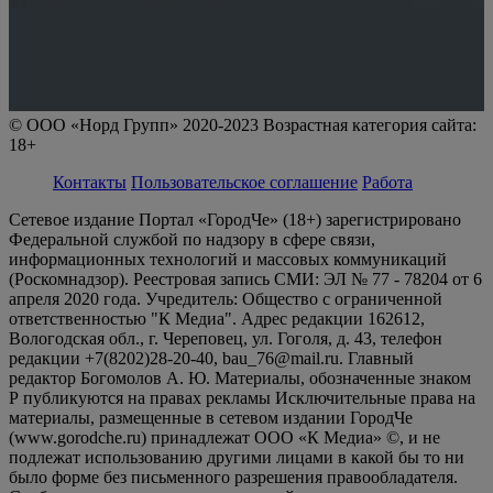
© ООО «Норд Групп» 2020-2023 Возрастная категория сайта:
18+
Контакты
Пользовательское соглашение
Работа
Сетевое издание Портал «ГородЧе» (18+) зарегистрировано
Федеральной службой по надзору в сфере связи,
информационных технологий и массовых коммуникаций
(Роскомнадзор). Реестровая запись СМИ: ЭЛ № 77 - 78204 от 6
апреля 2020 года. Учредитель: Общество с ограниченной
ответственностью "К Медиа". Адрес редакции 162612,
Вологодская обл., г. Череповец, ул. Гоголя, д. 43, телефон
редакции +7(8202)28-20-40, bau_76@mail.ru. Главный
редактор Богомолов А. Ю. Материалы, обозначенные знаком
Р публикуются на правах рекламы Исключительные права на
материалы, размещенные в сетевом издании ГородЧе
(www.gorodche.ru) принадлежат ООО «К Медиа» ©, и не
подлежат использованию другими лицами в какой бы то ни
было форме без письменного разрешения правообладателя.