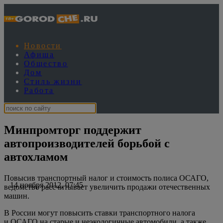
Новости
Афиша
Общество
Дом
Стиль жизни
Работа
Минпромторг поддержит
автопроизводителей борьбой с
автохламом
Повысив транспортный налог и стоимость полиса ОСАГО,
14 ноября 2012, 07:45
ведомство рассчитывает увеличить продажи отечественных
машин.
В России могут повысить ставки транспортного налога
и ОСАГО на старые и неэкологичные автомобили, а также