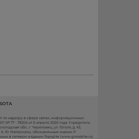
БОТА
ой по надзору в сфере связи, информационных
 № 77 - 78204 от 6 апреля 2020 года. Учредитель:
одская обл., г. Череповец, ул. Гоголя, д. 43,
в А. Ю. Материалы, обозначенные знаком Р
ные в сетевом издании ГородЧе (www.gorodche.ru)