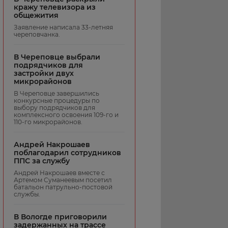
кражу телевизора из
общежития
Заявление написала 33-летняя
череповчанка.
В Череповце выбрали
подрядчиков для
застройки двух
микрорайонов
В Череповце завершились
конкурсные процедуры по
выбору подрядчиков для
комплексного освоения 109-го и
110-го микрорайонов.
Андрей Накрошаев
поблагодарил сотрудников
ППС за службу
Андрей Накрошаев вместе с
Артемом Суманеевым посетил
батальон патрульно-постовой
службы.
В Вологде приговорили
задержанных на трассе