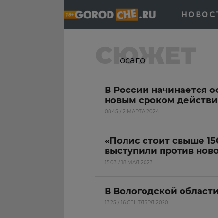
НОВОС
СЮЖЕТ
осаго
В России начинается 
новым сроком действи
08:45 / 2 МАРТА 2024
«Полис стоит свыше 15
выступили против ново
15:03 / 18 МАЯ 2023
В Вологодской област
13:25 / 16 СЕНТЯБРЯ 2020