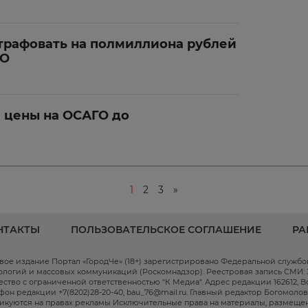
трафовать на полмиллиона рублей
ГО
 цены на ОСАГО до
1
2
3
»
НТАКТЫ
ПОЛЬЗОВАТЕЛЬСКОЕ СОГЛАШЕНИЕ
РА
вое издание Портал «ГородЧе» (18+) зарегистрировано Федеральной служб
ологий и массовых коммуникаций (Роскомнадзор). Реестровая запись СМИ: ЭЛ
ство с ограниченной ответственностью "К Медиа". Адрес редакции 162612, Волог
фон редакции +7(8202)28-20-40, bau_76@mail.ru. Главный редактор Богомоло
икуются на правах рекламы Исключительные права на материалы, размещен