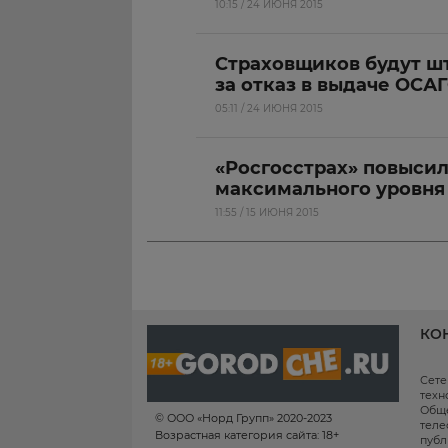
10:15 / 24 ИЮНЯ 2015
Страховщиков будут ш
за отказ в выдаче ОСА
05:11 / 24 ИЮНЯ 2015
«Росгосстрах» повысил
максимального уровня
11:55 / 15 ИЮНЯ 2015
КО
Сете
техн
Обще
© ООО «Норд Групп» 2020-2023
теле
Возрастная категория сайта: 18+
публ