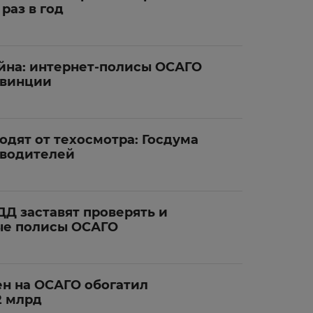
раз в год
айна: интернет-полисы ОСАГО
овинции
дят от техосмотра: Госдума
 водителей
ДД заставят проверять и
ые полисы ОСАГО
ен на ОСАГО обогатил
2 млрд