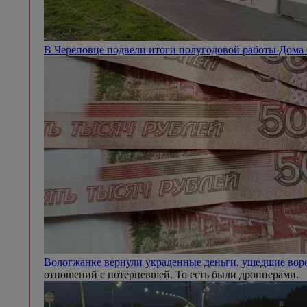
В Череповце подвели итоги полугодовой работы Дом
Вологжанке вернули украденные деньги, ушедшие во
отношений с потерпевшей. То есть были дропперами.