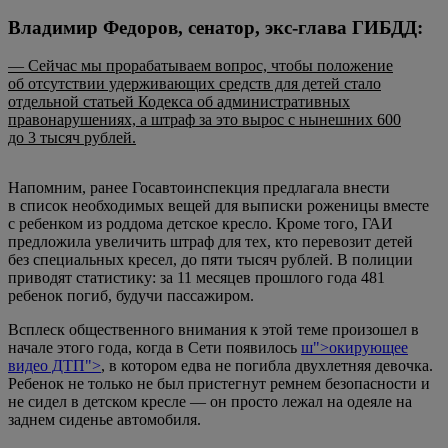
Владимир Федоров, сенатор, экс-глава ГИБДД:
— Сейчас мы прорабатываем вопрос, чтобы положение
об отсутствии удерживающих средств для детей стало
отдельной статьей Кодекса об административных
правонарушениях, а штраф за это вырос с нынешних 600
до 3 тысяч рублей.
Напомним, ранее Госавтоинспекция предлагала внести
в список необходимых вещей для выписки роженицы вместе
с ребенком из роддома детское кресло. Кроме того, ГАИ
предложила увеличить штраф для тех, кто перевозит детей
без специальных кресел, до пяти тысяч рублей. В полиции
приводят статистику: за 11 месяцев прошлого года 481
ребенок погиб, будучи пассажиром.
Всплеск общественного внимания к этой теме произошел в
начале этого года, когда в Сети появилось
ш">
окирующее
видео ДТП">
, в котором едва не погибла двухлетняя девочка.
Ребенок не только не был пристегнут ремнем безопасности и
не сидел в детском кресле — он просто лежал на одеяле на
заднем сиденье автомобиля.