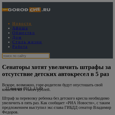
Новости
Афиша
Общество
Дом
Стиль жизни
Работа
Сенаторы хотят увеличить штрафы за
отсутствие детских автокресел в 5 раз
Вскоре, возможно, горе-родители будут опустошать свой
27 января 2013, 13:40
кошелек на 5 тысяч рублей.
Штраф за перевозку ребенка без детского кресла необходимо
увеличить в пять раз. Как сообщает «РИА Новости», с таким
предложением выступил экс-глава ГИБДД сенатор Владимир
Федоров.