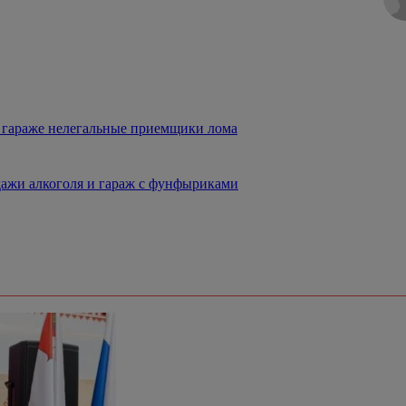
 гараже нелегальные приемщики лома
дажи алкоголя и гараж с фунфыриками