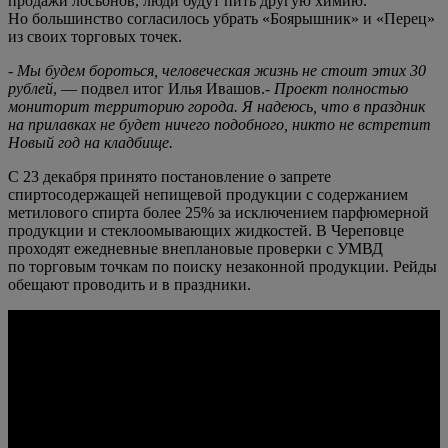
продажи лосьонов, люди будут пить другую химию.
Но большинство согласилось убрать «Боярышник» и «Перец»
из своих торговых точек.
-
Мы будем бороться, человеческая жизнь не стоит этих 30
рублей
, — подвел итог Илья Ивашов.-
Проект полностью
мониторит территорию города. Я надеюсь, что в праздник
на прилавках не будет ничего подобного, никто не встретит
Новый год на кладбище.
С 23 декабря принято постановление о запрете
спиртосодержащей непищевой продукции с содержанием
метилового спирта более 25% за исключением парфюмерной
продукции и стеклоомывающих жидкостей. В Череповце
проходят ежедневные внеплановые проверки с УМВД
по торговым точкам по поиску незаконной продукции. Рейды
обещают проводить и в праздники.