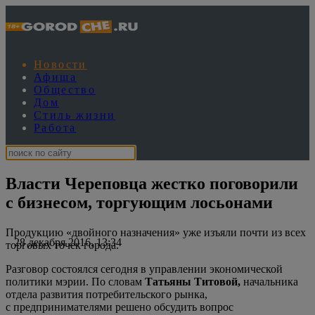
Новости
Афиша
Общество
Дом
Стиль жизни
Работа
Власти Череповца жестко поговорили
с бизнесом, торгующим лосьонами
Продукцию «двойного назначения» уже изъяли почти из всех
28 декабря 2016, 13:34
торговых точек города.
Разговор состоялся сегодня в управлении экономической
политики мэрии. По словам
Татьяны Титовой,
начальника
отдела развития потребительского рынка,
с предпринимателями решено обсудить вопрос