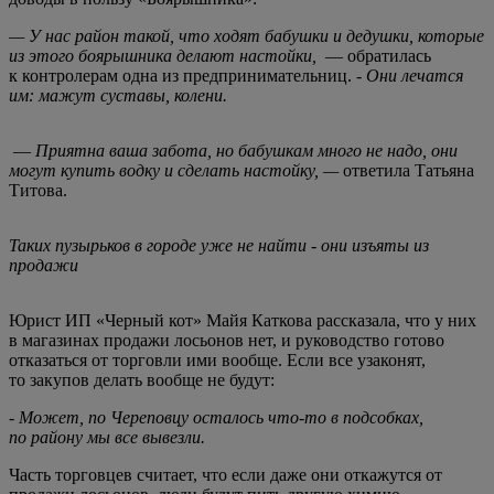
— У нас район такой, что ходят бабушки и дедушки, которые
из этого боярышника делают настойки,
— обратилась
к контролерам одна из предпринимательниц. -
Они лечатся
им: мажут суставы, колени.
—
Приятна ваша забота, но бабушкам много не надо, они
могут купить водку и сделать настойку, —
ответила Татьяна
Титова.
Таких пузырьков в городе уже не найти - они изъяты из
продажи
Юрист
ИП «Черный кот»
Майя Каткова рассказала, что у них
в магазинах продажи лосьонов нет, и руководство готово
отказаться от торговли ими вообще. Если все узаконят,
то закупов делать вообще не будут:
- Может, по Череповцу осталось что-то в подсобках,
по району мы все вывезли.
Часть торговцев считает, что если даже они откажутся от