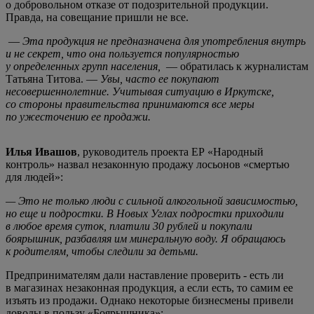
о добровольном отказе от подозрительной продукции.
Правда, на совещание пришли не все.
—
Эта продукция не предназначена для употребления внутрь
и не секрет, что она пользуется популярностью
у определенных групп населения,
— обратилась к журналистам
Татьяна Титова. —
Увы, часто ее покупают
несовершеннолетние. Учитывая ситуацию в Иркутске,
со стороны правительства принимаются все меры
по ужесточению ее продажи.
Илья Ивашов
, руководитель проекта ЕР «Народный
контроль» назвал незаконную продажу лосьонов «смертью
для людей»:
— Это не только люди с сильной алкогольной зависимостью,
но еще и подростки. В Новых Углах подростки приходили
в любое время суток, платили 30 рублей и покупали
боярышник, разбавляя им минеральную воду. Я обращаюсь
к родителям, чтобы следили за детьми.
Предпринимателям дали наставление проверить - есть ли
в магазинах незаконная продукция, а если есть, то самим ее
изъять из продажи. Однако некоторые бизнесмены привели
доводы в пользу «Боярышника»: