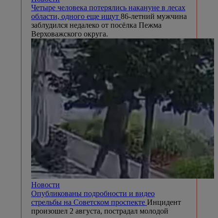
Четыре человека потерялись накануне в лесах
области, одного еще ищут
86-летний мужчина
заблудился недалеко от посёлка Пежма
Верховажского округа.
Новости
Опубликованы подробности и видео
стрельбы на Советском проспекте
Инцидент
произошел 2 августа, пострадал молодой