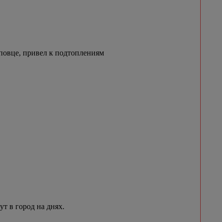
овце, привел к подтоплениям
 в город на днях.