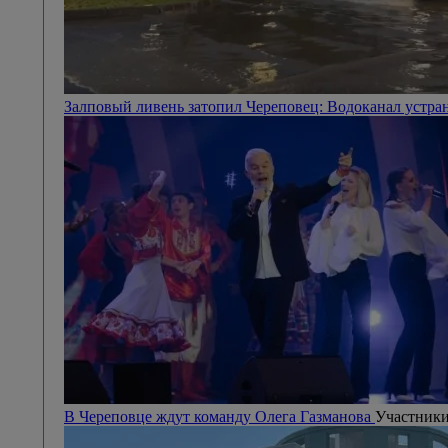
Залповый ливень затопил Череповец: Водоканал устра
В Череповце ждут команду Олега Газманова
Участники