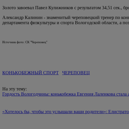
Золото завоевал Павел Кулижников с результатом 34,51 сек., б
Александр Калинин - знаменитый череповецкий тренер по кон
департамента физкультуры и спорта Вологодской области, а п
Источник фото: СК "Череповец"
КОНЬКОБЕЖНЫЙ СПОРТ
ЧЕРЕПОВЕЦ
На эту тему:
Гордость Вологодчины: конькобежка Евгения Лаленкова стала
«Хотелось бы, чтобы это услышали ваши родители»: Елистратов