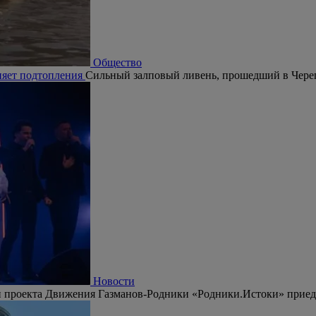
Общество
няет подтопления
Сильный залповый ливень, прошедший в Череп
Новости
 проекта Движения Газманов-Родники «Родники.Истоки» приедут