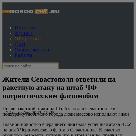
Новости
Афиша
Общество
Дом
Стиль жизни
Работа
Жители Севастополя ответили на
ракетную атаку на штаб ЧФ
патриотическим флешмобом
После ракетной атаки на Штаб флота в Севастополе в
23 сентября 2023, 18:25
поддержку любимого города люди массово исполняют гимн
Главной новостью вчерашнего дня была успешная атака ВСУ
на штаб Черноморского флота в Севастополе. К счастью
обошлось без жертв, потому что в этом здании, предвидя