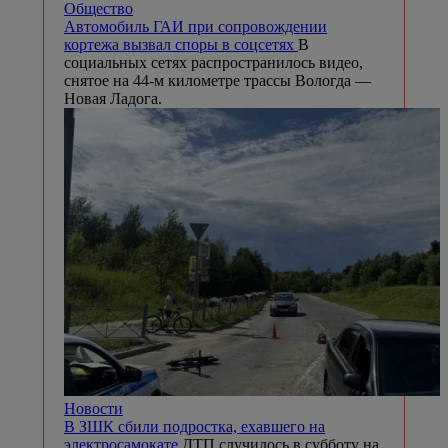
Общество
Автомобиль ГАИ при сопровождении
кортежа вызвал споры в соцсетях
В
социальных сетях распространилось видео,
снятое на 44-м километре трассы Вологда —
Новая Ладога.
Новости
В ЗШК сбили подростка, ехавшего на
электросамокате
ДТП случилось в субботу на