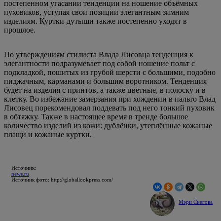
постепенном угасании тенденции на ношение объёмных
пуховиков, уступая свои позиции элегантным зимним
изделиям. Куртки-дутыши также постепенно уходят в
прошлое.
По утверждениям стилиста Влада Лисовца тенденция к
элегантности подразумевает под собой ношение польт с
подкладкой, пошитых из грубой шерсти с большими, подобно
пиджачным, карманами и большим воротником. Тенденция
будет на изделия с принтов, а также цветные, в полоску и в
клетку. Во избежание замерзания при хождении в пальто Влад
Лисовец порекомендовал поддевать под него тонкий пуховик
в обтяжку. Также в настоящее время в тренде большое
количество изделий из кожи: дублёнки, утеплённые кожаные
плащи и кожаные куртки.
Источник:
news.ru
Источник фото: http://globallookpress.com/
Мэри Снегова