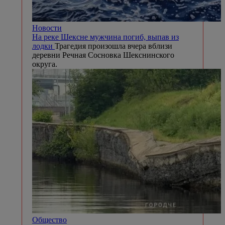
Новости
На реке Шексне мужчина погиб, выпав из
лодки
Трагедия произошла вчера вблизи
деревни Речная Сосновка Шекснинского
округа.
Общество