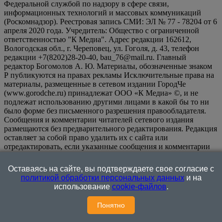
Федеральной службой по надзору в сфере связи,
информационных технологий и массовых коммуникаций
(Роскомнадзор). Реестровая запись СМИ: ЭЛ № 77 - 78204 от 6
апреля 2020 года. Учредитель: Общество с ограниченной
ответственностью "К Медиа". Адрес редакции 162612,
Вологодская обл., г. Череповец, ул. Гоголя, д. 43, телефон
редакции +7(8202)28-20-40, bau_76@mail.ru. Главный
редактор Богомолов А. Ю. Материалы, обозначенные знаком
Р публикуются на правах рекламы Исключительные права на
материалы, размещенные в сетевом издании ГородЧе
(www.gorodche.ru) принадлежат ООО «К Медиа» ©, и не
подлежат использованию другими лицами в какой бы то ни
было форме без письменного разрешения правообладателя.
Сообщения и комментарии читателей сетевого издания
размещаются без предварительного редактирования. Редакция
оставляет за собой право удалить их с сайта или
отредактировать, если указанные сообщения и комментарии
являются злоупотреблением свободой массовой информации
или нарушением иных требований закона.
На
Оставаясь на сайте, вы подтверждаете свое согласие с
информационном ресурсе применяются рекомендательные
политикой обработки персональных данных
и на
технологии (информационные технологии предоставления
использование
cookie-файлов
.
информации на основе сбора, систематизации и анализа
сведений, относящихся к предпочтениям пользователей сети
Понятно
"Интернет", находящихся на территории Российской
Федерации)